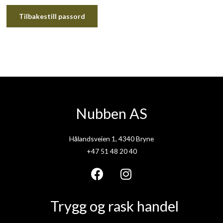
Tilbakestill passord
Nubben AS
Hålandsveien 1, 4340 Bryne
+47 51 48 20 40
F
I
a
n
Trygg og rask handel
c
s
e
t