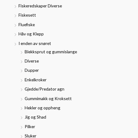
i
i
Fiskeredskaper Diverse
r
s
s
Fiskesett
:
Fluefiske
Håv og Klepp
I enden av snøret
Blekksprut og gummislange
Diverse
Dupper
Enkelkroker
Gjedde/Predator agn
Gummimakk og Kroksett
Hekler og oppheng
Jig og Shad
Pilker
Sluker