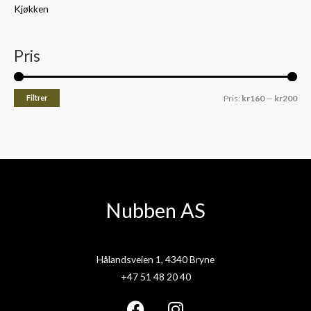
Kjøkken
Pris
Filtrer
Pris:
kr160
—
kr200
Nubben AS
Hålandsveien 1, 4340 Bryne
+47 51 48 20 40