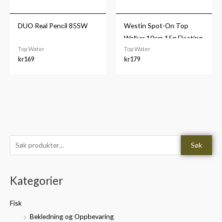
DUO Real Pencil 85SW
Westin Spot-On Top
Walker 10cm 15g Floating
Top Water
Top Water
kr
169
kr
179
S
M
M
Søk
ø
i
a
k
n
k
Kategorier
e
.
s
t
p
p
Fisk
t
r
r
Bekledning og Oppbevaring
e