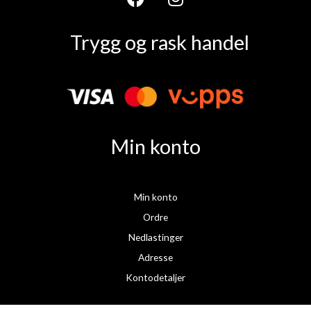
F
I
a
n
Trygg og rask handel
c
s
e
t
b
a
o
g
o
r
k
a
Min konto
m
Min konto
Ordre
Nedlastinger
Adresse
Kontodetaljer