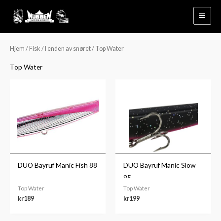
Hopp
rett
til
innholdet
Hjem
/
Fisk
/
I enden av snøret
/ Top Water
Top Water
DUO Bayruf Manic Fish 88
DUO Bayruf Manic Slow
95
Top Water
Top Water
kr
189
kr
199