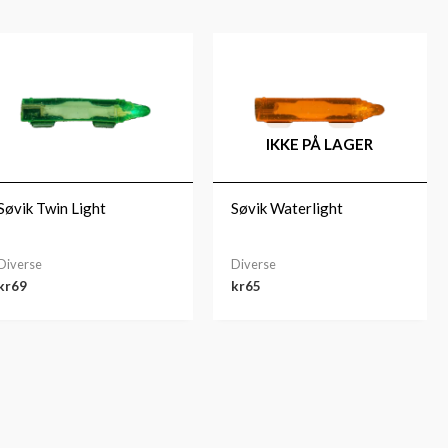
IKKE PÅ LAGER
Søvik Twin Light
Søvik Waterlight
Diverse
Diverse
kr
69
kr
65