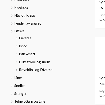
:
Søl
Fluefiske
Dril
Isbo
Håv og Klepp
kr
6
I enden av snøret
Isfiske
Diverse
Isbor
Isfiskesett
Pilkestikke og snelle
Røyeblink og Diverse
Liner
Søl
Att
Sneller
Røye
Stenger
kr
9
Teiner, Garn og Line