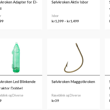
vkroken Adapter for El-
Sølvkroken Aktiv Isbor
l
r
Isbor
99
kr
1,399
–
kr
1,499
vkroken Led Blinkende
Sølvkroken Maggotkroken
raktor Dobbel
blink og Diverse
Røyeblink og Diverse
9
kr
39