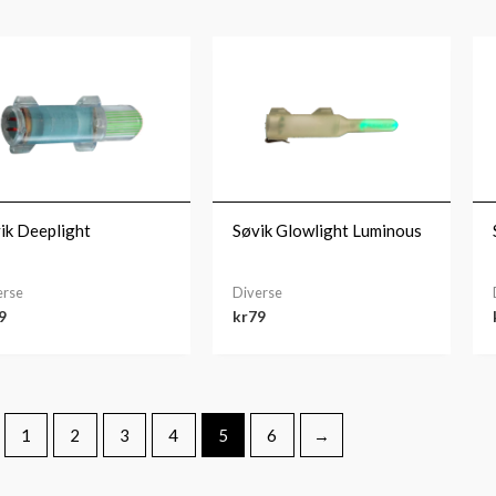
ik Deeplight
Søvik Glowlight Luminous
erse
Diverse
9
kr
79
1
2
3
4
5
6
→