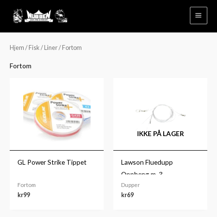
Hopp
rett
til
innholdet
Hjem
/
Fisk
/
Liner
/ Fortom
Fortom
IKKE PÅ LAGER
GL Power Strike Tippet
Lawson Fluedupp
Oppheng m. 3
Fortom
Dupper
fluesnappere 160cm
kr
99
kr
69
0,30mm