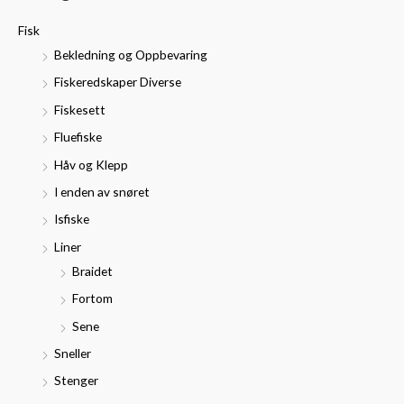
t
p
p
Fisk
t
r
r
Bekledning og Oppbevaring
e
i
i
Fiskeredskaper Diverse
r
s
s
Fiskesett
:
Fluefiske
Håv og Klepp
I enden av snøret
Isfiske
Liner
Braidet
Fortom
Sene
Sneller
Stenger