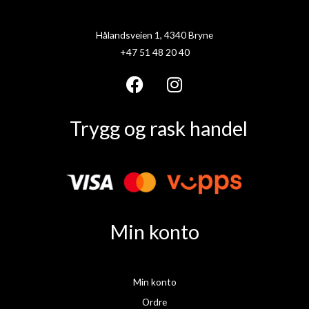
Hålandsveien 1, 4340 Bryne
+47 51 48 20 40
F
I
a
n
Trygg og rask handel
c
s
e
t
b
a
o
g
o
r
k
a
Min konto
m
Min konto
Ordre