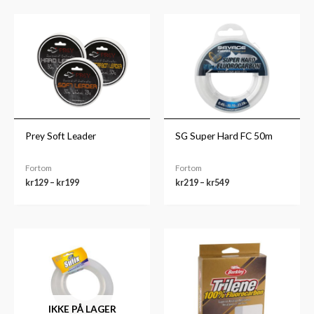
Prisområde:
Prisområde:
kr129
kr219
til
til
kr199
kr549
Prey Soft Leader
SG Super Hard FC 50m
Fortom
Fortom
kr
129
–
kr
199
kr
219
–
kr
549
Prisområde:
kr289
til
kr299
IKKE PÅ LAGER