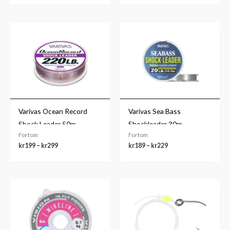
Prisområde:
Prisområde:
kr199
kr189
til
til
kr299
kr229
Varivas Ocean Record
Varivas Sea Bass
Shock Leader 50m
Shockleader 30m
Fortom
Fortom
kr
199
–
kr
299
kr
189
–
kr
229