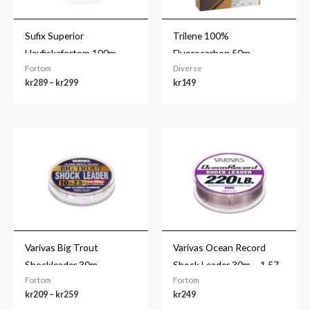
Sufix Superior
Trilene 100%
Havfiskefortom 100m
Fluorocarbon 50m
Fortom
Diverse
kr
289
–
kr
299
kr
149
Prisområde:
kr209
til
kr259
Varivas Big Trout
Varivas Ocean Record
Shockleader 30m
Shock Leader 30m – 1,57
Fortom
Fortom
145,14kg
kr
209
–
kr
259
kr
249