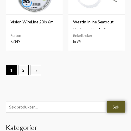
Vision WireLine 20lb 6m
Westin Inline Seatrout
Rig Single Hooks 3pc
Fortom
Enkelkroker
kr
149
kr
74
1
2
→
S
M
M
Søk
ø
i
a
k
n
k
Kategorier
e
.
s