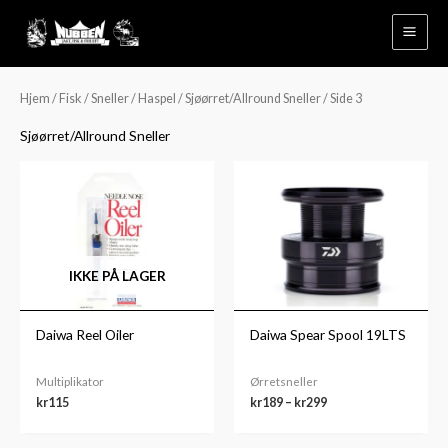
Hopp
rett
til
innholdet
Hjem
/
Fisk
/
Sneller
/
Haspel
/
Sjøørret/Allround Sneller
/ Side 3
Sjøørret/Allround Sneller
Prisområde:
kr189
til
kr299
IKKE PÅ LAGER
Daiwa Reel Oiler
Daiwa Spear Spool 19LTS
Multiplikator
Ørretsneller
kr
115
kr
189
–
kr
299