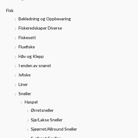
t
p
p
Fisk
t
r
r
Bekledning og Oppbevaring
e
i
i
Fiskeredskaper Diverse
r
s
s
Fiskesett
:
Fluefiske
Håv og Klepp
I enden av snøret
Isfiske
Liner
Sneller
Haspel
Ørretsneller
Sjø/Lakse Sneller
Sjøørret/Allround Sneller