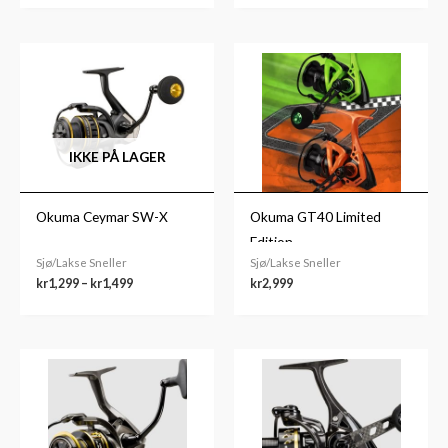
Prisområde:
kr1,299
til
kr1,499
IKKE PÅ LAGER
Okuma Ceymar SW-X
Okuma GT40 Limited
Edition
Sjø/Lakse Sneller
Sjø/Lakse Sneller
kr
1,299
–
kr
1,499
kr
2,999
Prisområde:
kr1,499
til
kr1,599