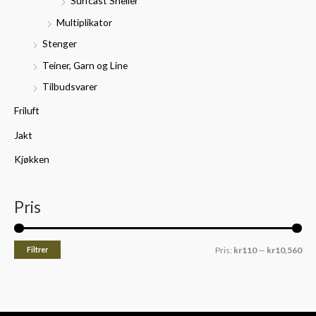
Surfcast Sneller
Multiplikator
Stenger
Teiner, Garn og Line
Tilbudsvarer
Friluft
Jakt
Kjøkken
Pris
Filtrer
Pris:
kr110
—
kr10,560