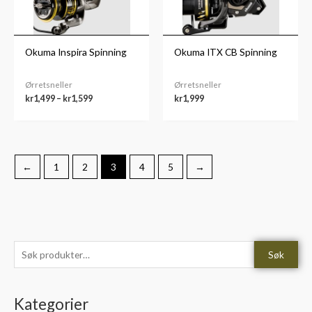
Okuma Inspira Spinning
Okuma ITX CB Spinning
Ørretsneller
Ørretsneller
kr
1,499
–
kr
1,599
kr
1,999
←
1
2
3
4
5
→
S
M
M
Søk
ø
i
a
k
n
k
Kategorier
e
.
s