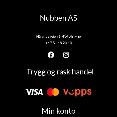
Nubben AS
Hålandsveien 1, 4340 Bryne
+47 51 48 20 40
F
I
a
n
Trygg og rask handel
c
s
e
t
b
a
o
g
o
r
k
a
Min konto
m