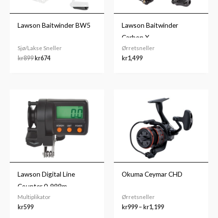
Lawson Baitwinder BW5
Lawson Baitwinder
Carbon X
Sjø/Lakse Sneller
Ørretsneller
kr
899
kr
674
kr
1,499
Prisområde:
kr999
til
kr1,199
Lawson Digital Line
Okuma Ceymar CHD
Counter 0-999m
Multiplikator
Ørretsneller
kr
599
kr
999
–
kr
1,199