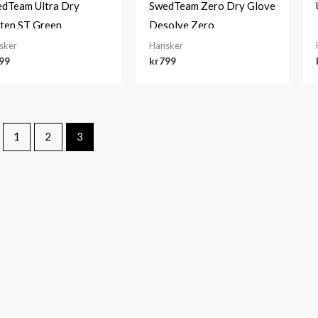
dTeam Ultra Dry
SwedTeam Zero Dry Glove
ten ST Green
Desolve Zero
sker
Hansker
99
kr
799
1
2
3