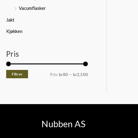
Vacumflasker
Jakt
Kjøkken
Pris
Filtrer
Pris:
kr80
—
kr2,500
Nubben AS