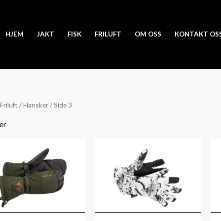
HJEM
JAKT
FISK
FRILUFT
OM OSS
KONTAKT OS
Friluft
/
Hansker
/ Side 3
er