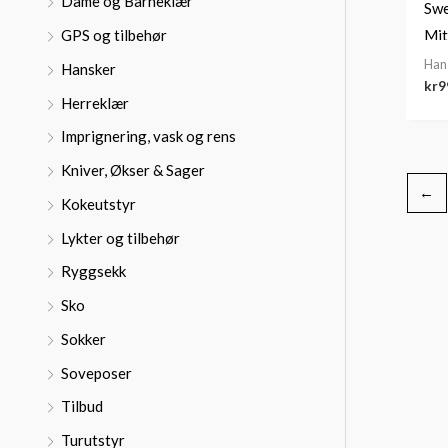
Dame og Barneklær
:
Swe
Mit
GPS og tilbehør
Han
Hansker
kr
9
Herreklær
Imprignering, vask og rens
Kniver, Økser & Sager
←
Kokeutstyr
Lykter og tilbehør
Ryggsekk
Sko
Sokker
Soveposer
Tilbud
Turutstyr