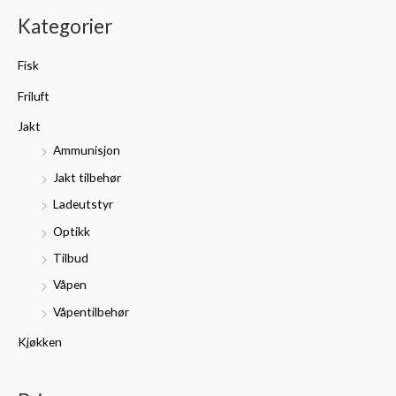
k
n
k
Kategorier
e
.
s
t
p
p
Fisk
t
r
r
Friluft
e
i
i
r
Jakt
s
s
:
Ammunisjon
Jakt tilbehør
Ladeutstyr
Optikk
Tilbud
Våpen
Våpentilbehør
Kjøkken