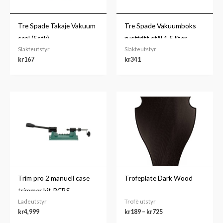
Tre Spade Takaje Vakuum
Tre Spade Vakuumboks
seal (5stk)
rustfritt stål 1,5 liter
Slakteutstyr
Slakteutstyr
kr
167
kr
341
Prisområde:
kr189
til
kr725
Trim pro 2 manuell case
Trofeplate Dark Wood
trimmer kit RCBS
Ladeutstyr
Trofè utstyr
kr
4,999
kr
189
–
kr
725