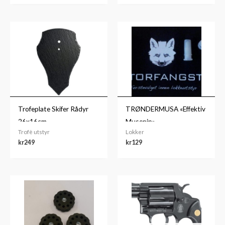
Trofeplate Skifer Rådyr
TRØNDERMUSA «Effektiv
26x16cm
Musepip»
Trofè utstyr
Lokker
kr
249
kr
129