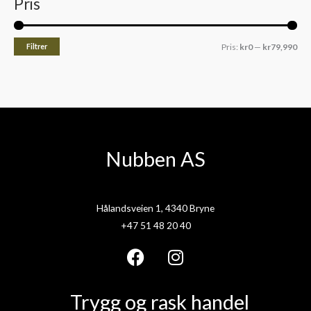
Pris
Filtrer
Pris:
kr0
—
kr79,990
Nubben AS
Hålandsveien 1, 4340 Bryne
+47 51 48 20 40
F
I
a
n
Trygg og rask handel
c
s