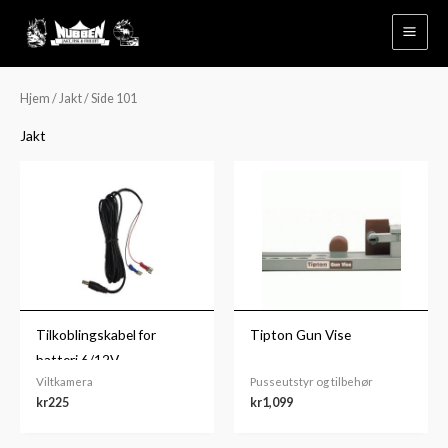
Hopp
rett
til
innholdet
Hjem
/
Jakt
/ Side 101
Jakt
Tilkoblingskabel for
Tipton Gun Vise
batteri 6/12V
Viltkamera
Pusseutstyr og tilbehør
kr
225
kr
1,099