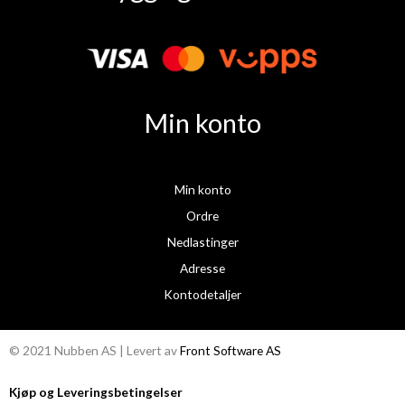
e
t
b
a
o
g
o
r
k
a
Min konto
m
Min konto
Ordre
Nedlastinger
Adresse
Kontodetaljer
© 2021 Nubben AS | Levert av
Front Software AS
Kjøp og Leveringsbetingelser