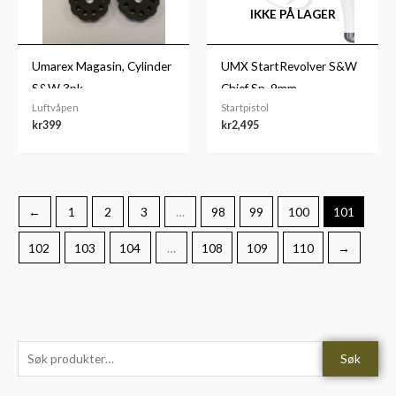
IKKE PÅ LAGER
Umarex Magasin, Cylinder
UMX StartRevolver S&W
S&W 3pk
Chief Sp. 9mm
Luftvåpen
Startpistol
kr
399
kr
2,495
←
1
2
3
…
98
99
100
101
102
103
104
…
108
109
110
→
S
M
M
Søk
ø
i
a