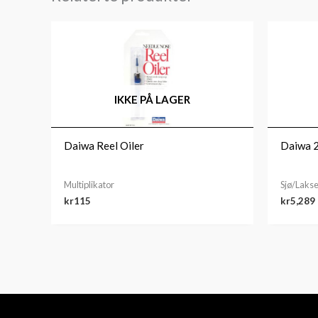
IKKE PÅ LAGER
Daiwa Reel Oiler
Daiwa 2
Multiplikator
Sjø/Lakse
kr
115
kr
5,289