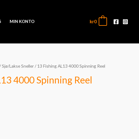
kr
0
0
S
MIN KONTO
/
Sjø/Lakse Sneller
/ 13 Fishing AL13 4000 Spinning Reel
L13 4000 Spinning Reel