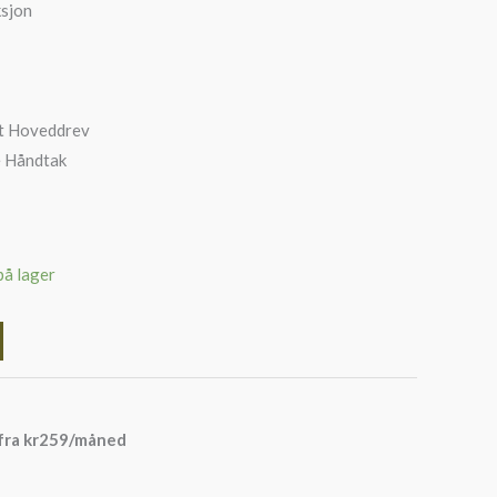
ksjon
rt Hoveddrev
e Håndtak
på lager
fra
kr
259
/måned