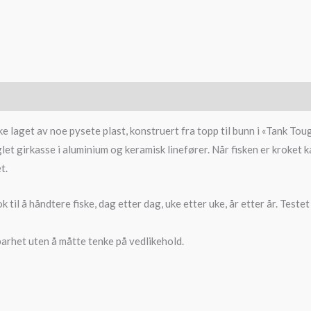
e laget av noe pysete plast, konstruert fra topp til bunn i «Tank Tou
let girkasse i aluminium og keramisk linefører. Når fisken er kroket 
t.
 til å håndtere fiske, dag etter dag, uke etter uke, år etter år. Teste
barhet uten å måtte tenke på vedlikehold.