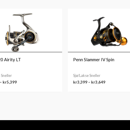
Prisområde:
Prisområde:
kr5,289
kr3,399
til
til
kr5,399
kr3,649
0 Airity LT
Penn Slammer IV Spin
 Sneller
Sjø/Lakse Sneller
–
kr
5,399
kr
3,399
–
kr
3,649