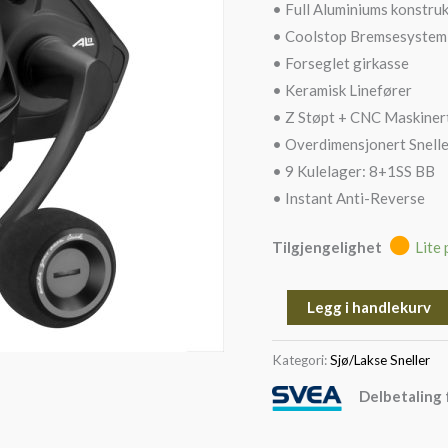
• Full Aluminiums konstru
• Coolstop Bremsesystem
• Forseglet girkasse
• Keramisk Linefører
• Z Støpt + CNC Maskine
• Overdimensjonert Snell
• 9 Kulelager: 8+1SS BB
• Instant Anti-Reverse
Tilgjengelighet
Lite 
Legg i handlekurv
Kategori:
Sjø/Lakse Sneller
Delbetaling 