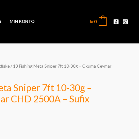
kr
0
0
S
MIN KONTO
fiske
/ 13 Fishing Meta Sniper 7ft 10-30g – Okuma Ceymar
lig
åværende
ris
ta Sniper 7ft 10-30g –
r:
r CHD 2500A – Sufix
r1,799.