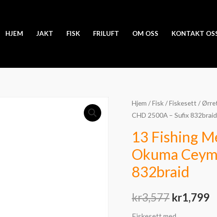
HJEM
JAKT
FISK
FRILUFT
OM OSS
KONTAKT OS
Hjem
/
Fisk
/
Fiskesett
/
Ørret
Opprinne
N
CHD 2500A – Sufix 832braid
pris
p
13 Fishing Me
var:
e
Okuma Ceyma
kr3,577.
k
832braid
kr
3,577
kr
1,799
Fiskesett med