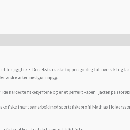
let for jiggfiske. Den ekstra raske toppen gir deg full oversikt og la
ller andre arter med gummijigg.
i de hardeste fiskekjeftene og er et perfekt våpen i jakten på storabbo
iske fiske i nært samarbeid med sportsfiskeprofil Mathias Holgersson
sfisker akkurat det du trenger til ditt fiske.