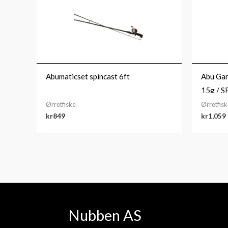
Abumaticset spincast 6ft
Abu Gar
15g / S
Ørretfiske
Ørretfis
kr
849
kr
1,059
Nubben AS