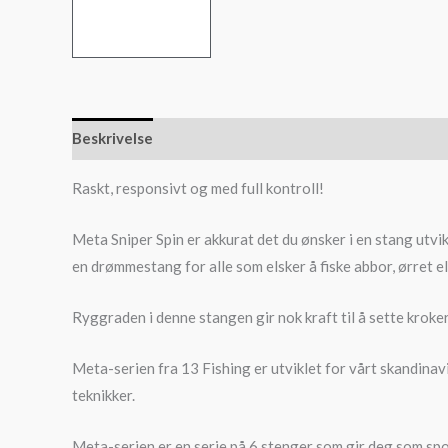
Beskrivelse
Raskt, responsivt og med full kontroll!
Meta Sniper Spin er akkurat det du ønsker i en stang utvik
en drømmestang for alle som elsker å fiske abbor, ørret e
Ryggraden i denne stangen gir nok kraft til å sette kroker 
Meta-serien fra 13 Fishing er utviklet for vårt skandinav
teknikker.
Meta-serien er en serie på 6 stenger som gir deg som sport