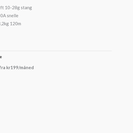
7ft 10-28g stang
0A snelle
 8,2kg 120m
ke
fra
kr
199
/måned