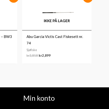
var:
er:
kr3,858.
kr2,899.
IKKE PÅ LAGER
g – BW3
Abu Garcia Victis Cast Fiskesett nr.
74
Sjøfiske
kr
3,858
kr
2,899
Min konto