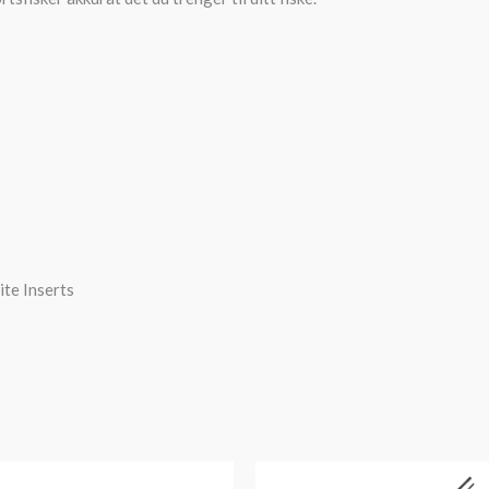
ite Inserts
Opprinnelig
Nåværende
pris
pris