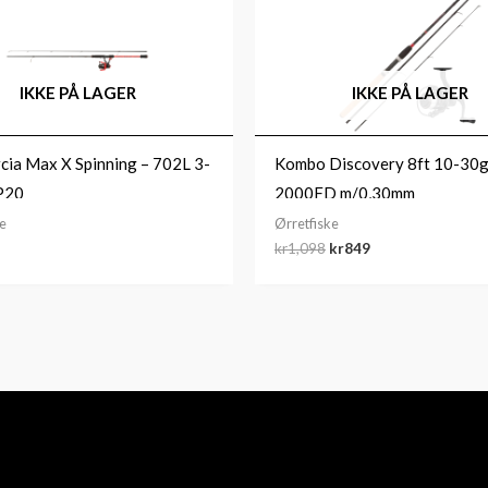
var:
er:
kr1,098.
kr849.
IKKE PÅ LAGER
IKKE PÅ LAGER
cia Max X Spinning – 702L 3-
Kombo Discovery 8ft 10-30
P20
2000FD m/0,30mm
ke
Ørretfiske
kr
1,098
kr
849