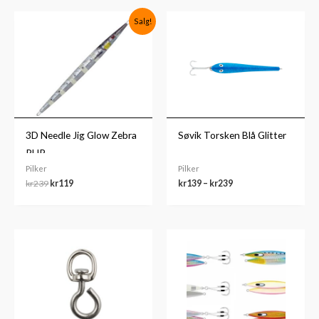
Opprinnelig
Nåværende
Prisområde:
Salg!
pris
pris
kr139
var:
er:
til
kr239.
kr119.
kr239
3D Needle Jig Glow Zebra
Søvik Torsken Blå Glitter
PHP
Pilker
Pilker
kr
239
kr
119
kr
139
–
kr
239