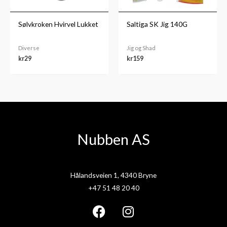
Sølvkroken Hvirvel Lukket
Saltiga SK Jig 140G
Diverse
Jig og Shad
kr
29
kr
159
Nubben AS
Hålandsveien 1, 4340 Bryne
+47 51 48 20 40
F
I