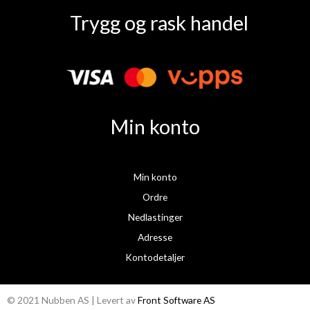
a
n
Trygg og rask handel
c
s
e
t
b
a
o
g
o
r
k
a
Min konto
m
Min konto
Ordre
Nedlastinger
Adresse
Kontodetaljer
© 2021 Nubben AS | Levert av
Front Software AS