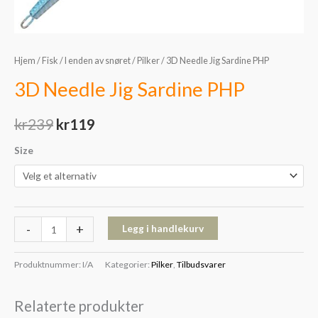
Hjem
/
Fisk
/
I enden av snøret
/
Pilker
/ 3D Needle Jig Sardine PHP
3D Needle Jig Sardine PHP
kr
239
kr
119
Size
-
+
Legg i handlekurv
Produktnummer:
I/A
Kategorier:
Pilker
,
Tilbudsvarer
Relaterte produkter