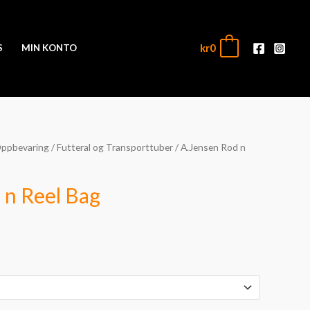
kr
0
0
S
MIN KONTO
Oppbevaring
/
Futteral og Transporttuber
/ A.Jensen Rod n
 n Reel Bag