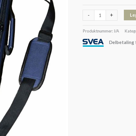
-
+
Le
Produktnummer:
I/A
Kateg
Delbetaling 