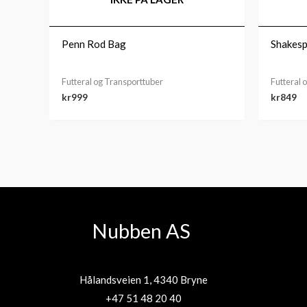
Penn Rod Bag
Shakesp
Futteral og Transporttuber
Futteral 
kr
999
kr
849
Nubben AS
Hålandsveien 1, 4340 Bryne
+47 51 48 20 40