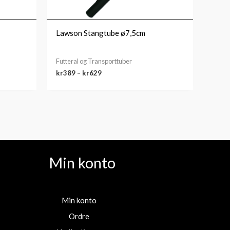
Lawson Stangtube ø7,5cm
Futteral og Transporttuber
kr
389
–
kr
629
Min konto
Min konto
Ordre