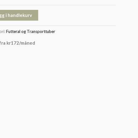
gg i handlekurv
ori:
Futteral og Transporttuber
fra
kr
172
/måned