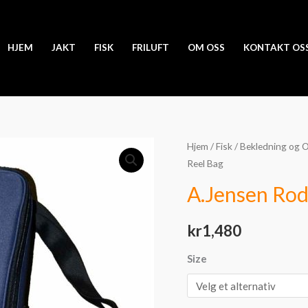
HJEM
JAKT
FISK
FRILUFT
OM OSS
KONTAKT OS
A.Jensen
Hjem
/
Fisk
/
Bekledning og 
Reel Bag
Rod
n
A.Jensen Rod
Reel
Bag
kr
1,480
antall
Size