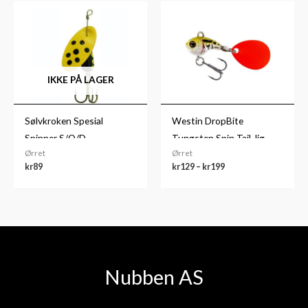
Prisområde:
kr129
til
kr199
IKKE PÅ LAGER
Sølvkroken Spesial
Westin DropBite
Spinner S/O/D
Tungsten Spin Tail Jig
Ørret
Ørret
Pearl Stickleback
kr
89
kr
129
–
kr
199
Nubben AS