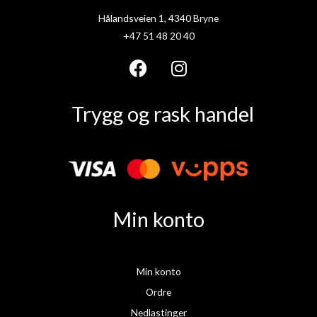
Hålandsveien 1, 4340 Bryne
+47 51 48 20 40
F
I
a
n
Trygg og rask handel
c
s
e
t
b
a
o
g
o
r
k
a
Min konto
m
Min konto
Ordre
Nedlastinger