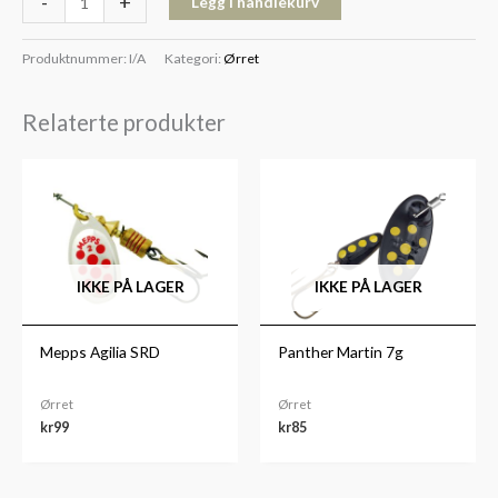
-
+
Legg i handlekurv
Produktnummer:
I/A
Kategori:
Ørret
Relaterte produkter
IKKE PÅ LAGER
IKKE PÅ LAGER
Mepps Agilia SRD
Panther Martin 7g
Ørret
Ørret
kr
99
kr
85