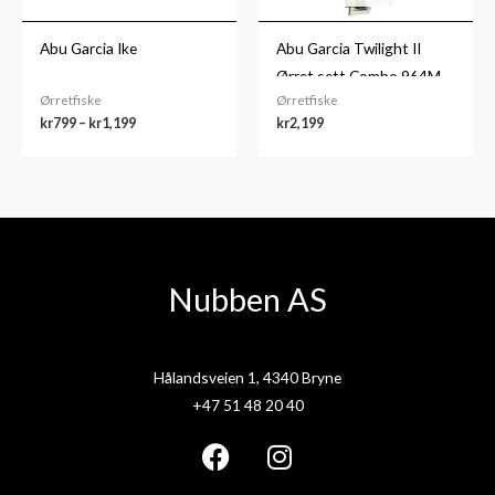
Abu Garcia Ike
Abu Garcia Twilight II
Ørret sett Combo 964M
Ørretfiske
Ørretfiske
3-15g
kr
799
–
kr
1,199
kr
2,199
Nubben AS
Hålandsveien 1, 4340 Bryne
+47 51 48 20 40
F
I