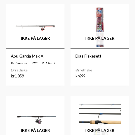
IKKE PÅ LAGER
IKKE PÅ LAGER
Abu Garcia Max X
Elias Fiskesett
Spinning – 702L 3-15g /
Ørretfiske
Ørretfiske
SP20
kr
1,059
kr
699
Prisområde:
kr799
til
kr1,199
IKKE PÅ LAGER
IKKE PÅ LAGER