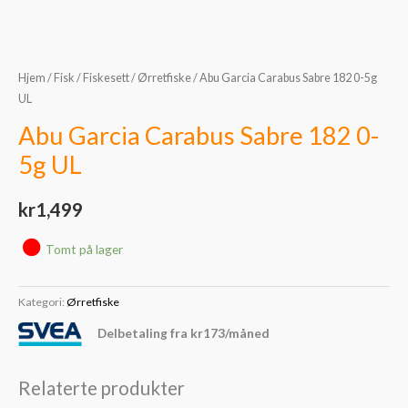
Hjem
/
Fisk
/
Fiskesett
/
Ørretfiske
/ Abu Garcia Carabus Sabre 182 0-5g
UL
Abu Garcia Carabus Sabre 182 0-
5g UL
kr
1,499
Tomt på lager
Kategori:
Ørretfiske
Delbetaling fra
kr
173
/måned
Relaterte produkter