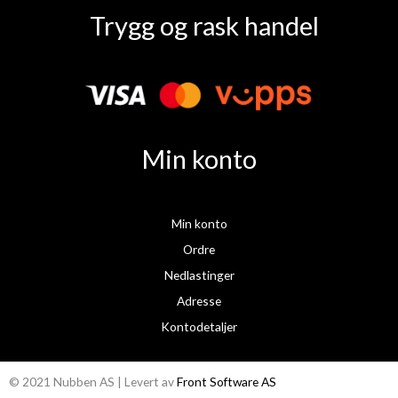
a
n
Trygg og rask handel
c
s
e
t
b
a
o
g
o
r
k
a
Min konto
m
Min konto
Ordre
Nedlastinger
Adresse
Kontodetaljer
© 2021 Nubben AS | Levert av
Front Software AS