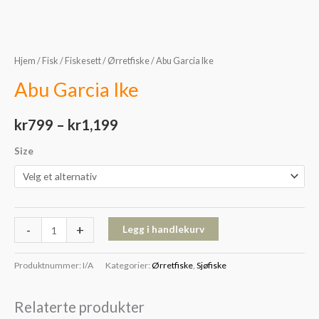
Hjem
/
Fisk
/
Fiskesett
/
Ørretfiske
/ Abu Garcia Ike
Abu Garcia Ike
kr
799
–
kr
1,199
Size
-
+
Legg i handlekurv
Produktnummer:
I/A
Kategorier:
Ørretfiske
,
Sjøfiske
Relaterte produkter