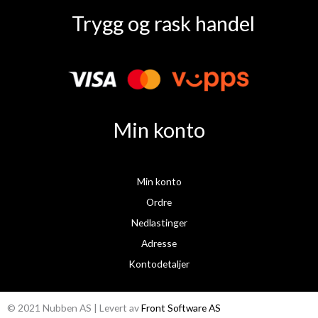
a
n
Trygg og rask handel
c
s
e
t
b
a
o
g
o
r
k
a
Min konto
m
Min konto
Ordre
Nedlastinger
Adresse
Kontodetaljer
© 2021 Nubben AS | Levert av
Front Software AS