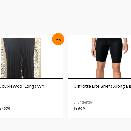
Opprinnelig
Nåværende
Salg!
pris
pris
var:
er:
kr1,399.
kr979.
 DoubleWool Longs Wm
Ullfrotte Lite Briefs Xlong Bl
ullundertøy
kr
979
kr
699