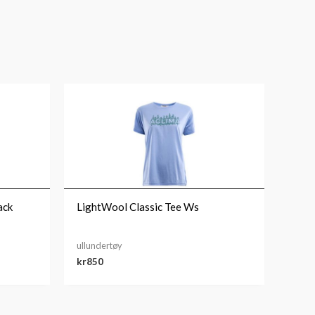
ack
LightWool Classic Tee Ws
ullundertøy
kr
850