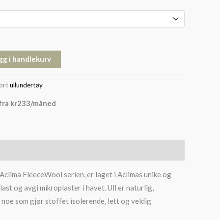
gg i handlekurv
ori:
ullundertøy
fra
kr
233
/måned
Aclima FleeceWool serien, er laget i Aclimas unike og
st og avgi mikroplaster i havet. Ull er naturlig,
, noe som gjør stoffet isolerende, lett og veldig