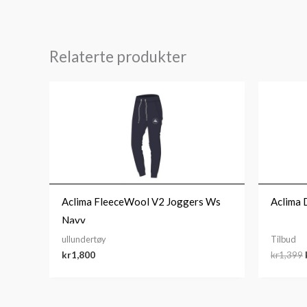
Relaterte produkter
Aclima FleeceWool V2 Joggers Ws
Aclima
Navy
ullundertøy
Tilbud
kr
1,800
kr
1,399