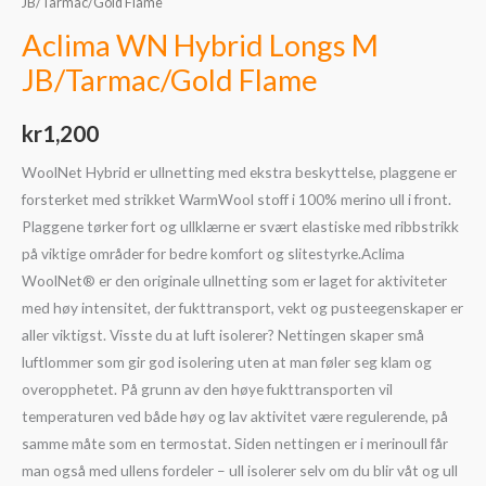
JB/Tarmac/Gold Flame
Aclima WN Hybrid Longs M
JB/Tarmac/Gold Flame
kr
1,200
WoolNet Hybrid er ullnetting med ekstra beskyttelse, plaggene er
forsterket med strikket WarmWool stoff i 100% merino ull i front.
Plaggene tørker fort og ullklærne er svært elastiske med ribbstrikk
på viktige områder for bedre komfort og slitestyrke.Aclima
WoolNet® er den originale ullnetting som er laget for aktiviteter
med høy intensitet, der fukttransport, vekt og pusteegenskaper er
aller viktigst. Visste du at luft isolerer? Nettingen skaper små
luftlommer som gir god isolering uten at man føler seg klam og
overopphetet. På grunn av den høye fukttransporten vil
temperaturen ved både høy og lav aktivitet være regulerende, på
samme måte som en termostat. Siden nettingen er i merinoull får
man også med ullens fordeler – ull isolerer selv om du blir våt og ull