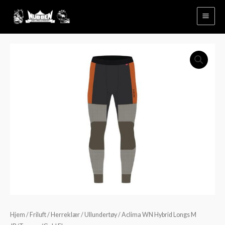
Hopp
rett
til
innholdet
Aclima
WN
Hybrid
Longs
M
JB/Tarmac/Gold
Flame
antall
Hjem
/
Friluft
/
Herreklær
/
Ullundertøy
/ Aclima WN Hybrid Longs M