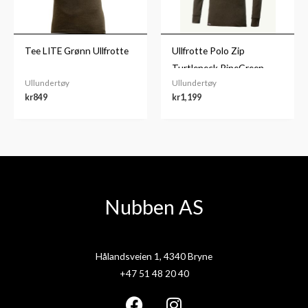
Tee LITE Grønn Ullfrotte
Ullfrotte Polo Zip
Turtleneck PineGreen
Ullundertøy
Ullundertøy
kr
849
kr
1,199
Nubben AS
Hålandsveien 1, 4340 Bryne
+47 51 48 20 40