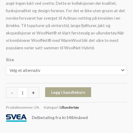
avgir ingen lukt ved svette. Dette er kolleksjonen der kvalitet,
funksjonalitet og design forenes. For det er ikke uten grunn at det
norske forsvaret har sverget til Aclimas netting på innsiden i en
årrekke. Til toppturer på vinterstid, lange fjellturer, jakt og
ekspedisjoner er WoolNet® et klart førstevalg av ullundertøy.Når
vi kombinerer WoolNet® med WarmWool blir det våre to mest
populære serier satt sammen til WoolNet Hybrid.
Size
-
+
Legg i handlekurv
Produktnummer:
I/A
Kategori:
Ullundertøy
Delbetaling fra
kr
148
/måned