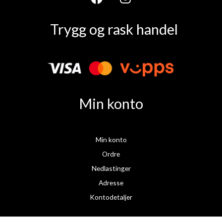
F
I
a
n
Trygg og rask handel
c
s
e
t
b
a
o
g
o
r
k
a
Min konto
m
Min konto
Ordre
Nedlastinger
Adresse
Kontodetaljer