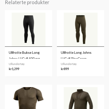
Relaterte produkter
Ullfrotte Bukse Long
Ullfrotte Long Johns
Johns U/Gylf 400.mg
U/Gylf PineGreen
Ullundertøy
Ullundertøy
Black
kr
1,299
kr
899