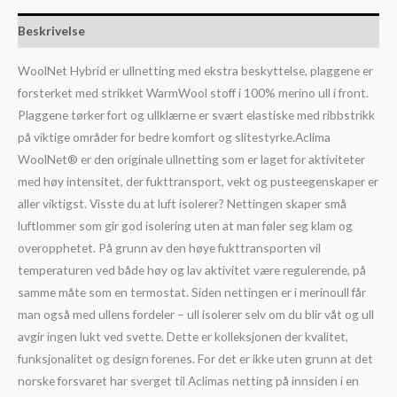
Beskrivelse
WoolNet Hybrid er ullnetting med ekstra beskyttelse, plaggene er
forsterket med strikket WarmWool stoff i 100% merino ull i front.
Plaggene tørker fort og ullklærne er svært elastiske med ribbstrikk
på viktige områder for bedre komfort og slitestyrke.Aclima
WoolNet® er den originale ullnetting som er laget for aktiviteter
med høy intensitet, der fukttransport, vekt og pusteegenskaper er
aller viktigst. Visste du at luft isolerer? Nettingen skaper små
luftlommer som gir god isolering uten at man føler seg klam og
overopphetet. På grunn av den høye fukttransporten vil
temperaturen ved både høy og lav aktivitet være regulerende, på
samme måte som en termostat. Siden nettingen er i merinoull får
man også med ullens fordeler – ull isolerer selv om du blir våt og ull
avgir ingen lukt ved svette. Dette er kolleksjonen der kvalitet,
funksjonalitet og design forenes. For det er ikke uten grunn at det
norske forsvaret har sverget til Aclimas netting på innsiden i en