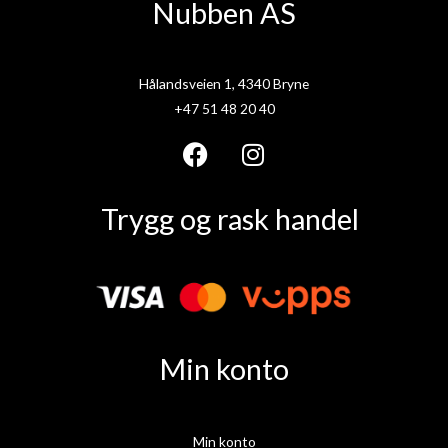
Nubben AS
Hålandsveien 1, 4340 Bryne
+47 51 48 20 40
F
I
a
n
Trygg og rask handel
c
s
e
t
b
a
o
g
o
r
k
a
Min konto
m
Min konto