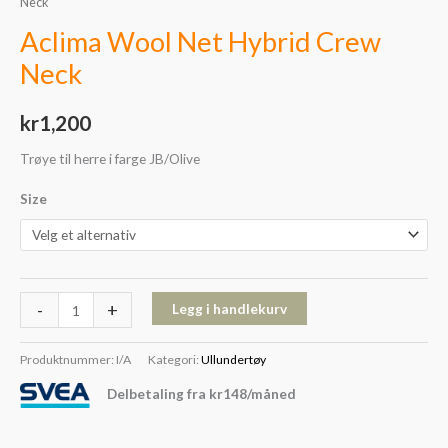
Neck
Aclima Wool Net Hybrid Crew
Neck
kr
1,200
Trøye til herre i farge JB/Olive
Size
-
+
Legg i handlekurv
Produktnummer:
I/A
Kategori:
Ullundertøy
Delbetaling fra
kr
148
/måned