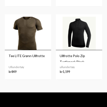
Tee LITE Grønn Ullfrotte
Ullfrotte Polo Zip
Turtleneck Black
Ullundertøy
ullundertøy
kr
849
kr
1,199