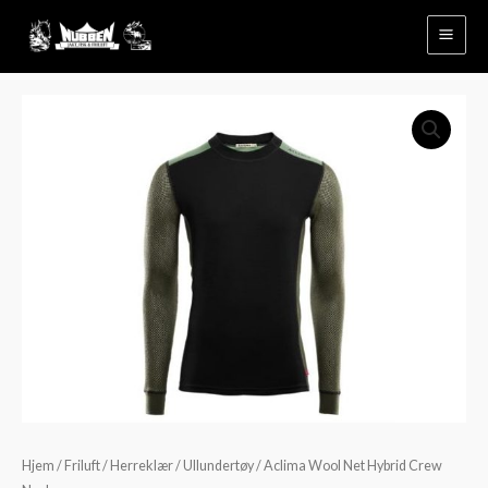
Hopp
rett
til
innholdet
Aclima
Wool
Net
Hybrid
Crew
Neck
antall
Hjem
/
Friluft
/
Herreklær
/
Ullundertøy
/ Aclima Wool Net Hybrid Crew