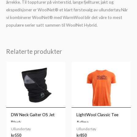
årrekke. Til toppturer på vinterstid, lange fjellturer, jakt og
ekspedisjoner er WoolNet® et klart førstevalg av ullundertøy.Når
vi kombinerer WoolNet® med WarmWool blir det våre to mest
populære serier satt sammen til WoolNet Hybrid.
Relaterte produkter
DW Neck Gaiter OS Jet
LightWool Classic Tee
Black
Aclima
Ullundertøy
Ullundertøy
kr
550
kr
850