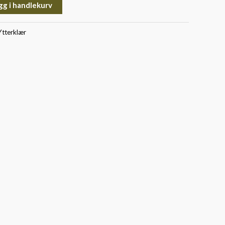
gg i handlekurv
Ytterklær