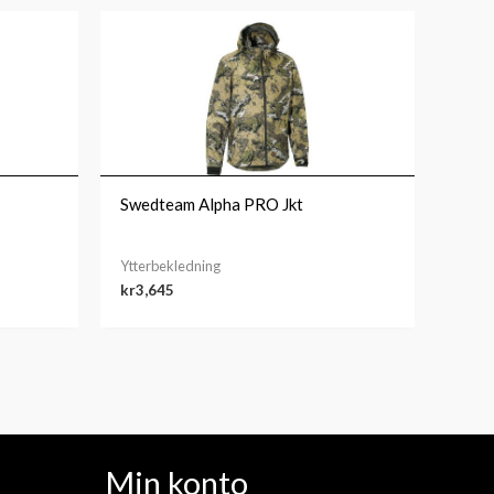
Swedteam Alpha PRO Jkt
Ytterbekledning
kr
3,645
Min konto