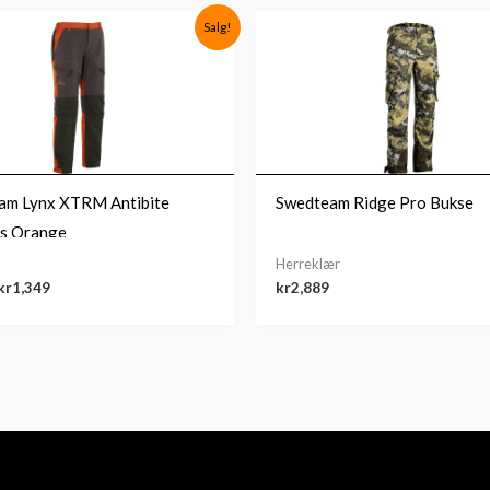
Opprinnelig
Nåværende
Salg!
pris
pris
var:
er:
kr1,845.
kr1,349.
am Lynx XTRM Antibite
Swedteam Ridge Pro Bukse
rs Orange
Herreklær
kr
1,349
kr
2,889