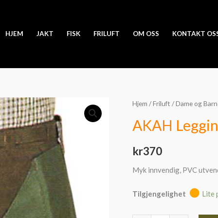
HJEM
JAKT
FISK
FRILUFT
OM OSS
KONTAKT OS
AKAH
Hjem
/
Friluft
/
Dame og Barn
Leggings
AKAH Leggin
Olive
PVC
kr
370
antall
Myk innvendig, PVC utvendi
Tilgjengelighet
Lite 