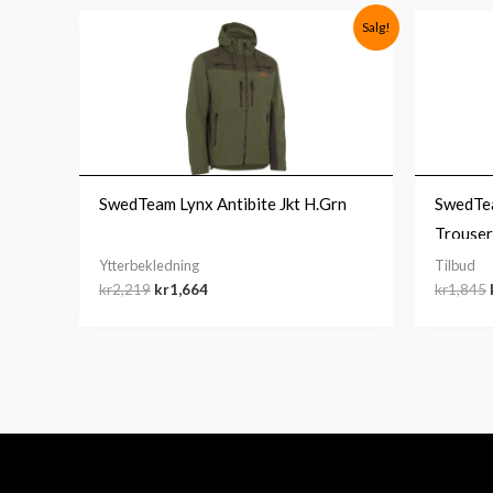
Opprinnelig
Nåværende
Salg!
pris
pris
var:
er:
kr2,219.
kr1,664.
SwedTeam Lynx Antibite Jkt H.Grn
SwedTe
Trouse
Ytterbekledning
Tilbud
kr
2,219
kr
1,664
kr
1,845