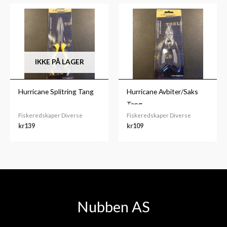
IKKE PÅ LAGER
Hurricane Splitring Tang
Hurricane Avbiter/Saks
Tang
Fiskeredskaper Diverse
Fiskeredskaper Diverse
kr
139
kr
109
Nubben AS