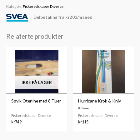
Kategori:
Fiskeredskaper Diverse
Delbetaling fra
kr
203
/måned
Relaterte produkter
IKKE PÅ LAGER
Søvik Oterline med 8 Fluer
Hurricane Krok & Kniv
Sliper
Fiskeredskaper Diverse
Fiskeredskaper Diverse
kr
749
kr
115