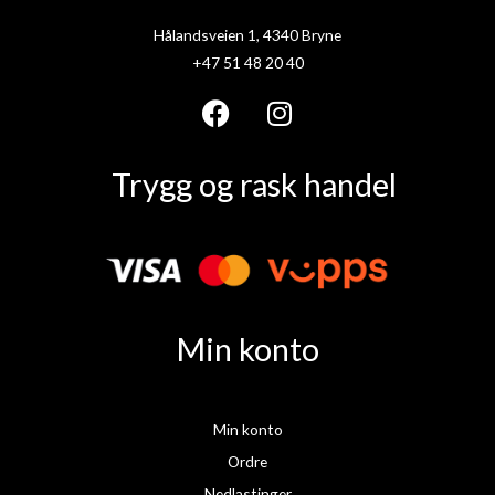
Hålandsveien 1, 4340 Bryne
+47 51 48 20 40
F
I
a
n
Trygg og rask handel
c
s
e
t
b
a
o
g
o
r
k
a
Min konto
m
Min konto
Ordre
Nedlastinger