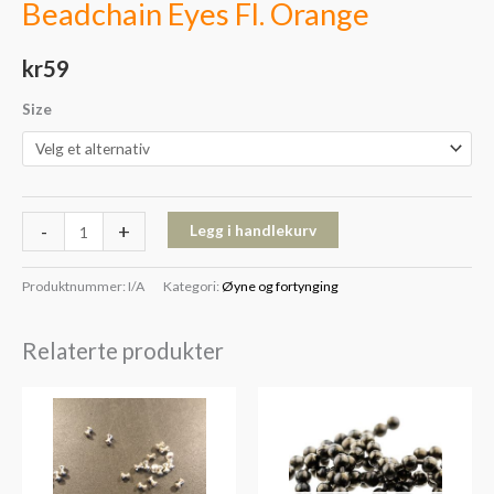
Beadchain Eyes Fl. Orange
kr
59
Size
-
+
Legg i handlekurv
Produktnummer:
I/A
Kategori:
Øyne og fortynging
Relaterte produkter