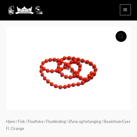
Hopp
rett
til
innholdet
Beadchain
Eyes
Fl.
Orange
antall
Hjem
/
Fisk
/
Fluefiske
/
Fluebinding
/
Øyne og fortynging
/ Beadchain Eyes
Fl. Orange