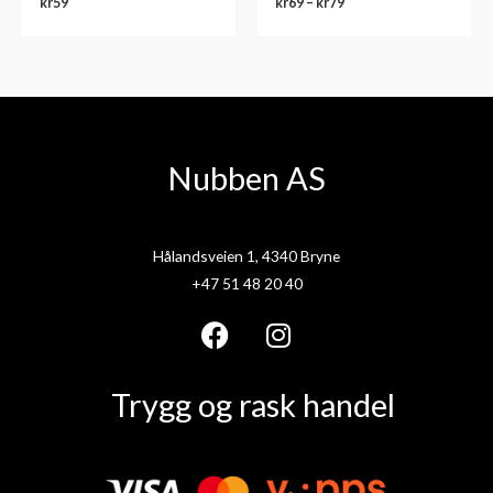
kr
59
kr
69
–
kr
79
Nubben AS
Hålandsveien 1, 4340 Bryne
+47 51 48 20 40
F
I
a
n
Trygg og rask handel
c
s
e
t
b
a