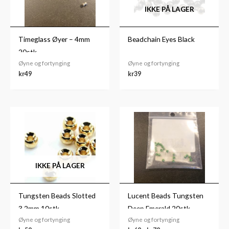
IKKE PÅ LAGER
Timeglass Øyer – 4mm
Beadchain Eyes Black
20stk.
Øyne og fortynging
Øyne og fortynging
kr
49
kr
39
Prisområde:
kr69
til
kr79
IKKE PÅ LAGER
Tungsten Beads Slotted
Lucent Beads Tungsten
3,2mm 10stk
Deep Emerald 20stk
Øyne og fortynging
Øyne og fortynging