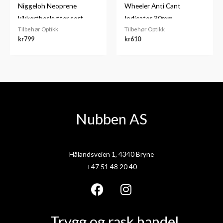
Niggeloh Neoprene
Wheeler Anti Cant
kikkertbeskytter sort
Indicator 30mm
Tilbehør Optikk
Tilbehør Optikk
kr
799
kr
610
Nubben AS
Hålandsveien 1, 4340 Bryne
+47 51 48 20 40
F
I
a
n
Trygg og rask handel