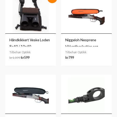
pris
pris
var:
er:
kr1,099.
kr599.
Håndkikkert Veske Loden
Niggeloh Neoprene
8×40 / 10×40
kikkertbeskytter org
Tilbehør Optikk
Tilbehør Optikk
kr
1,099
kr
599
kr
799