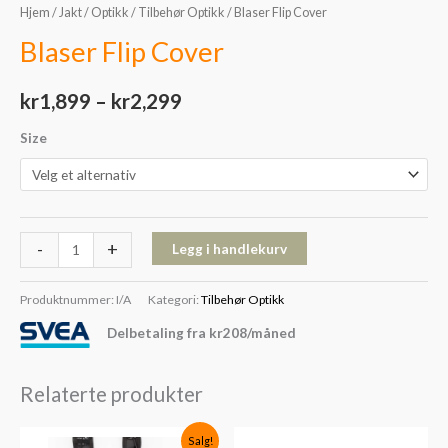
Hjem
/
Jakt
/
Optikk
/
Tilbehør Optikk
/ Blaser Flip Cover
Blaser Flip Cover
kr
1,899
–
kr
2,299
Size
-
+
Legg i handlekurv
Produktnummer:
I/A
Kategori:
Tilbehør Optikk
Delbetaling fra
kr
208
/måned
Relaterte produkter
Opprinnelig
Nåværende
Salg!