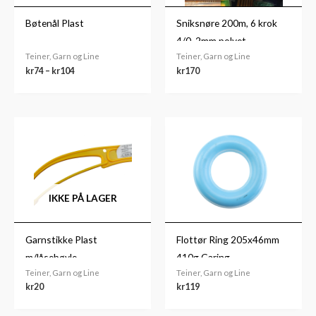
Bøtenål Plast
Sniksnøre 200m, 6 krok
4/0, 2mm polyet.
Teiner, Garn og Line
Teiner, Garn og Line
kr
74
–
kr
104
kr
170
IKKE PÅ LAGER
Garnstikke Plast
Flottør Ring 205x46mm
m/låsebøyle
410g Garing
Teiner, Garn og Line
Teiner, Garn og Line
kr
20
kr
119