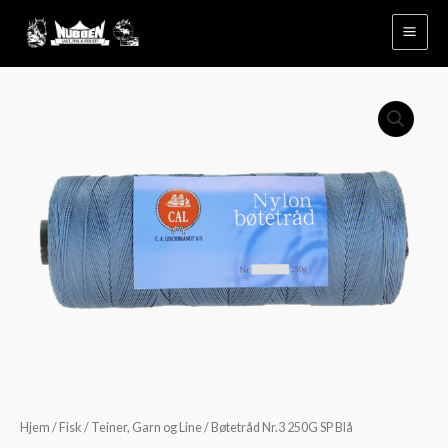
Hopp
rett
til
innholdet
Bøtetråd
Nr.3
250G
SP
Blå
antall
Hjem
/
Fisk
/
Teiner, Garn og Line
/ Bøtetråd Nr.3 250G SP Blå