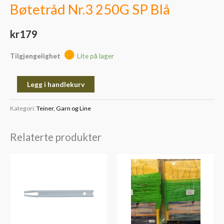
Bøtetråd Nr.3 250G SP Blå
kr
179
Tilgjengelighet
Lite på lager
Legg i handlekurv
Kategori:
Teiner, Garn og Line
Relaterte produkter
Prisområde:
kr74
til
kr104