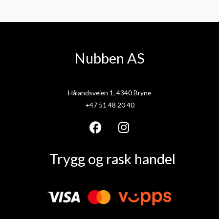
Nubben AS
Hålandsveien 1, 4340 Bryne
+47 51 48 20 40
F
I
a
n
Trygg og rask handel
c
s
e
t
b
a
o
g
o
r