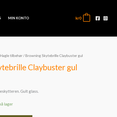
kr
0
0
S
MIN KONTO
Hagle tilbehør
/ Browning Skytebrille Claybuster gul
ebrille Claybuster gul
eskytteren. Gult glass.
på lager