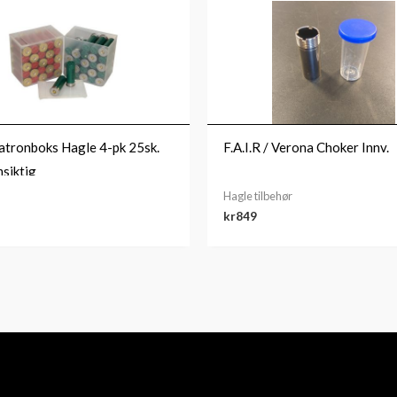
ronboks Hagle 4-pk 25sk.
F.A.I.R / Verona Choker Innv.
siktig
Hagle tilbehør
kr
849