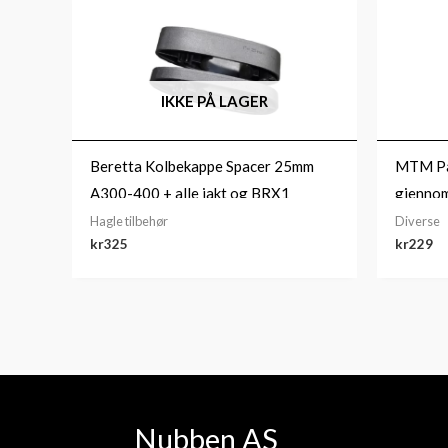
IKKE PÅ LAGER
Beretta Kolbekappe Spacer 25mm
MTM Pat
A300-400 + alle jakt og BRX1
gjennom
stokker
Hagle tilbehør
Diverse
kr
325
kr
229
Nubben AS