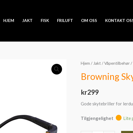
HJEM
JAKT
FISK
FRILUFT
OM OSS
KONTAKT OS
Browning
Hjem
/
Jakt
/
Våpentilbehør
/
Skytebrille
Browning Skyt
Claybuster
gul
kr
299
antall
Gode skytebriller for lerdu
Tilgjengelighet
Lite 