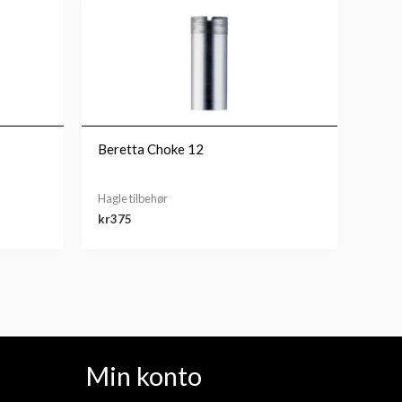
Beretta Choke 12
Hagle tilbehør
kr
375
Min konto