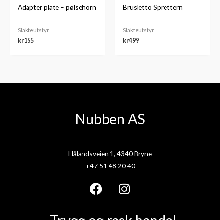
Adapter plate – pølsehorn
Brusletto Sprettern
Slakteutstyr
Slakteutstyr
kr
165
kr
499
Nubben AS
Hålandsveien 1, 4340 Bryne
+47 51 48 20 40
F
I
a
n
Trygg og rask handel