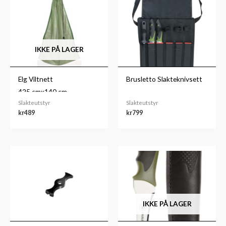
IKKE PÅ LAGER
Elg Viltnett
Brusletto Slakteknivsett
425.cmx140.cm
Slakteutstyr
Slakteutstyr
kr
489
kr
799
IKKE PÅ LAGER