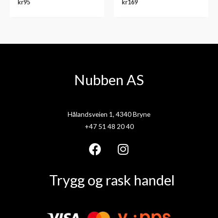
kr
95
kr
169
Nubben AS
Hålandsveien 1, 4340 Bryne
+47 51 48 20 40
F
I
a
n
Trygg og rask handel
c
s
e
t
b
a