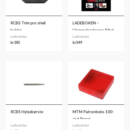
RCBS Trim pro shell
LADEBOKEN –
holder
Hjemmelanderens Bibel
Ladeutstyr
Ladeutstyr
kr
185
kr
549
RCBS Hylsebørste
MTM Patronboks 100-
skd Pistol
Ladeutstyr
Ladeutstyr