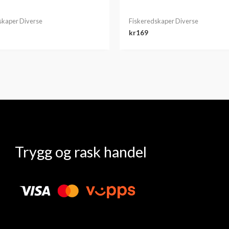
skaper Diverse
Fiskeredskaper Diverse
kr
169
Trygg og rask handel