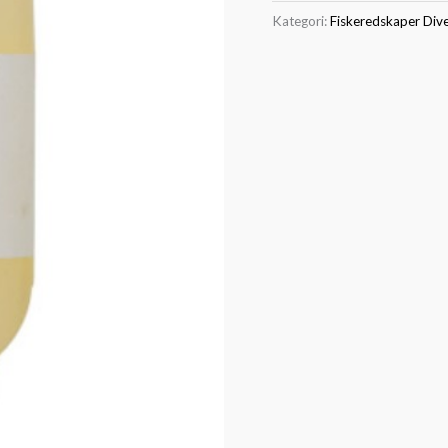
Kategori:
Fiskeredskaper Div