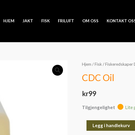
HJEM
JAKT
FISK
FRILUFT
OM OSS
KONTAKT OS
CDC
Hjem
/
Fisk
/
Fiskeredskaper 
Oil
CDC Oil
antall
kr
99
Tilgjengelighet
Lite 
Legg i handlekurv