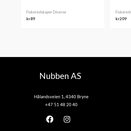
Fiskeredskaper Diverse
Fiskered
kr
89
kr
209
Nubben AS
Hålandsveien 1, 4340 Bryne
+47 51 48 20 40
F
I