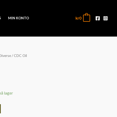
kr
0
0
S
MIN KONTO
Diverse
/ CDC Oil
på lager