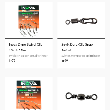
Inova Dyno Swivel Clip
Søvik Dura-Clip Snap
10stk 27kg
Swivel
Svivler, Hemper og Splittringer
Svivler, Hemper og Splittringer
kr
79
kr
99