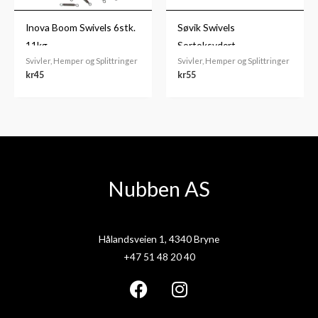
Inova Boom Swivels 6stk.
Søvik Swivels
11kg
Sortoksydert
Svivler, Hemper og Splittringer
Svivler, Hemper og Splittringer
kr
45
kr
55
Nubben AS
Hålandsveien 1, 4340 Bryne
+47 51 48 20 40
F
I