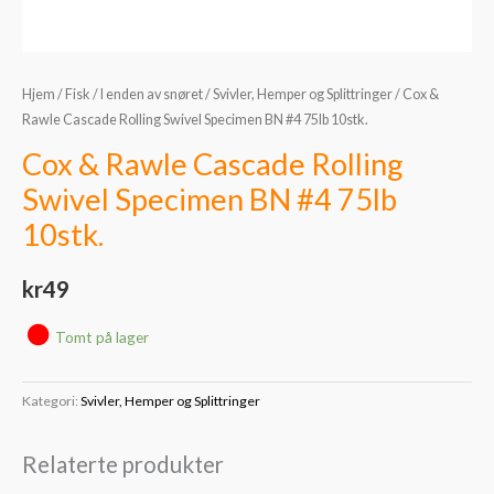
Hjem
/
Fisk
/
I enden av snøret
/
Svivler, Hemper og Splittringer
/ Cox &
Rawle Cascade Rolling Swivel Specimen BN #4 75lb 10stk.
Cox & Rawle Cascade Rolling
Swivel Specimen BN #4 75lb
10stk.
kr
49
Tomt på lager
Kategori:
Svivler, Hemper og Splittringer
Relaterte produkter