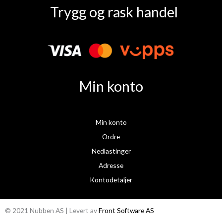
a
n
Trygg og rask handel
c
s
e
t
b
a
o
g
o
r
k
a
Min konto
m
Min konto
Ordre
Nedlastinger
Adresse
Kontodetaljer
© 2021 Nubben AS | Levert av
Front Software AS