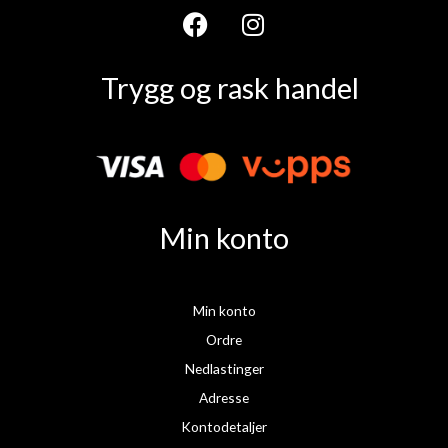
F
I
a
n
Trygg og rask handel
c
s
e
t
b
a
o
g
o
r
k
a
Min konto
m
Min konto
Ordre
Nedlastinger
Adresse
Kontodetaljer