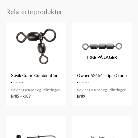
Relaterte produkter
Prisområde:
kr85
til
kr89
IKKE PÅ LAGER
Søvik Crane Combination
Owner 52454 Triple Crane
Swivel
Swivel
Svivler, Hemper og Splittringer
Svivler, Hemper og Splittringer
kr
85
–
kr
89
kr
89