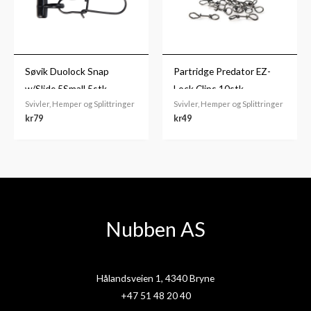
Søvik Duolock Snap
Partridge Predator EZ-
w/Slide 5Small 5stk
Lock Clips 10stk.
Svivler, Hemper og Splittringer
Svivler, Hemper og Splittringer
kr
79
kr
49
Nubben AS
Hålandsveien 1, 4340 Bryne
+47 51 48 20 40