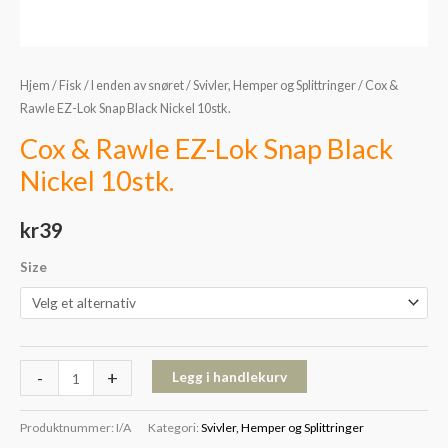
Hjem
/
Fisk
/
I enden av snøret
/
Svivler, Hemper og Splittringer
/ Cox &
Rawle EZ-Lok Snap Black Nickel 10stk.
Cox & Rawle EZ-Lok Snap Black
Nickel 10stk.
kr
39
Size
-
+
Legg i handlekurv
Produktnummer:
I/A
Kategori:
Svivler, Hemper og Splittringer