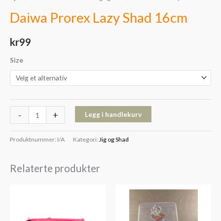
Daiwa Prorex Lazy Shad 16cm
kr
99
Size
-
+
Legg i handlekurv
Produktnummer:
I/A
Kategori:
Jig og Shad
Relaterte produkter
Prisområde:
kr149
til
kr159