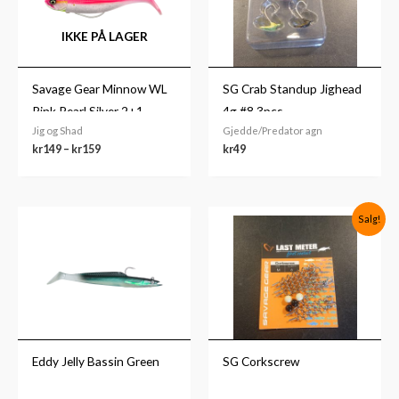
IKKE PÅ LAGER
Savage Gear Minnow WL
SG Crab Standup Jighead
Pink Pearl Silver 2+1
4g #8 3pcs
Jig og Shad
Gjedde/Predator agn
kr
149
–
kr
159
kr
49
Prisområde:
Opprinnelig
Nåværende
Salg!
kr59
pris
pris
til
var:
er:
kr99
kr59.
kr39.
Eddy Jelly Bassin Green
SG Corkscrew