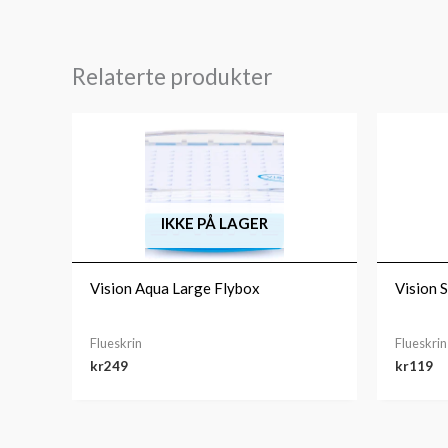
Relaterte produkter
IKKE PÅ LAGER
Vision Aqua Large Flybox
Vision S
Flueskrin
Flueskrin
kr
249
kr
119