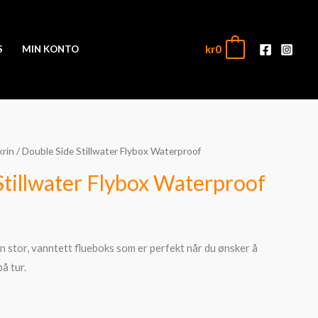
kr
0
0
S
MIN KONTO
krin
/ Double Side Stillwater Flybox Waterproof
Stillwater Flybox Waterproof
n stor, vanntett flueboks som er perfekt når du ønsker å
å tur.