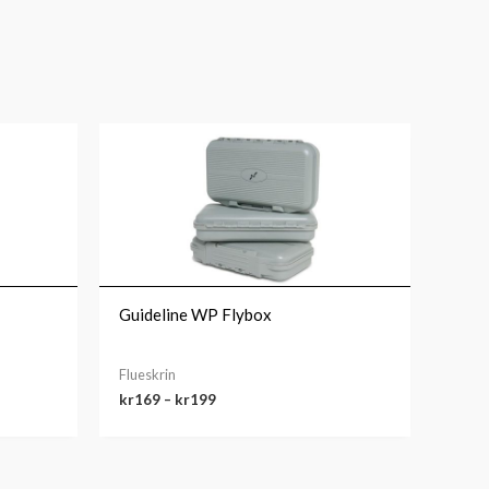
Prisområde:
kr169
til
kr199
Guideline WP Flybox
Flueskrin
kr
169
–
kr
199