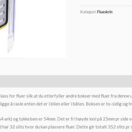
Kategori:
Flueskrin
ss for fluer slik at du etterfyller andre bokser med fluer fra denn
ligge å rasle enten det er i bilen eller i båten. Boksen er to-sidig o
rk) og tykkelsen er 54mm. Det er fri høyde inni på 25mm pr side som 
har 32 slits hvor du kan plassere fluer. Dette gir totalt 352 slits pr