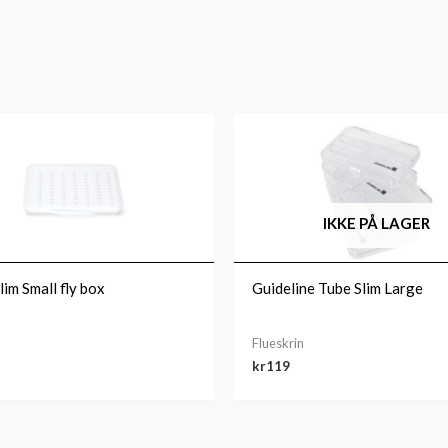
IKKE PÅ LAGER
lim Small fly box
Guideline Tube Slim Large
Flueskrin
kr
119