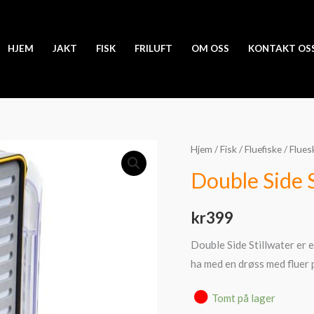
HJEM
JAKT
FISK
FRILUFT
OM OSS
KONTAKT OS
Hjem
/
Fisk
/
Fluefiske
/
Flues
Double Side 
kr
399
Double Side Stillwater er e
ha med en drøss med fluer p
Tomt på lager