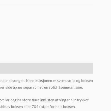
e under sesongen. Konstruksjonen er svært solid og boksen
g hver side åpnes separat med en solid låsemekanisme.
lar deg ha store fluer inni uten at vinger blir trykket
 side av boksen eller 704 totalt for hele boksen.