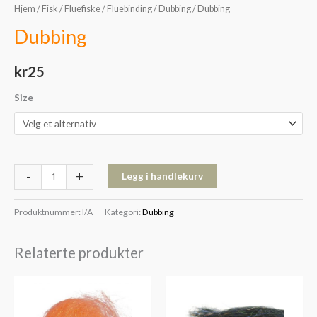
Hjem
/
Fisk
/
Fluefiske
/
Fluebinding
/
Dubbing
/ Dubbing
Dubbing
kr
25
Size
-
+
Legg i handlekurv
Produktnummer:
I/A
Kategori:
Dubbing
Relaterte produkter