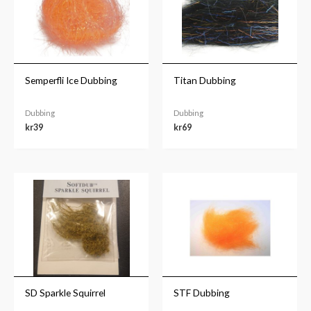
Semperfli Ice Dubbing
Titan Dubbing
Dubbing
Dubbing
kr
39
kr
69
Prisområde:
kr39
til
kr49
SD Sparkle Squirrel
STF Dubbing