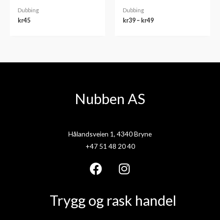
Dubbing
Dubbing
kr
45
kr
39
–
kr
49
Nubben AS
Hålandsveien 1, 4340 Bryne
+47 51 48 20 40
F
I
a
n
Trygg og rask handel
c
s
e
t