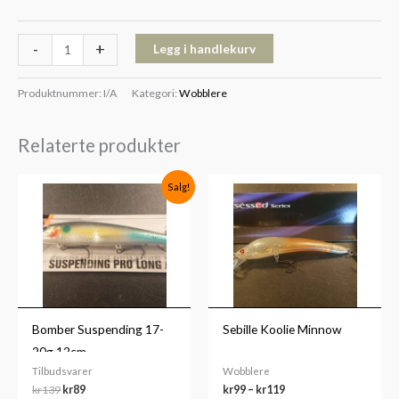
-
+
Legg i handlekurv
Produktnummer:
I/A
Kategori:
Wobblere
Relaterte produkter
Opprinnelig
Nåværende
Prisområde:
Salg!
pris
pris
kr99
var:
er:
til
kr139.
kr89.
kr119
Bomber Suspending 17-
Sebille Koolie Minnow
20g 12cm
Tilbudsvarer
Wobblere
kr
139
kr
89
kr
99
–
kr
119