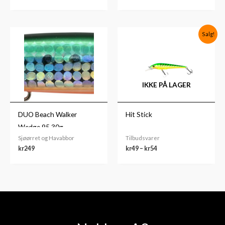
Prisområde:
Salg!
kr49
til
kr54
IKKE PÅ LAGER
DUO Beach Walker
Hit Stick
Wedge 95 30g
Sjøørret og Havabbor
Tilbudsvarer
kr
249
kr
49
–
kr
54