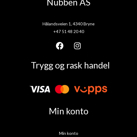
Nubben AS
Hålandsveien 1, 4340 Bryne
+47 51 48 20 40
F
I
a
n
Trygg og rask handel
c
s
e
t
b
a
o
g
o
r
k
a
Min konto
m
Min konto