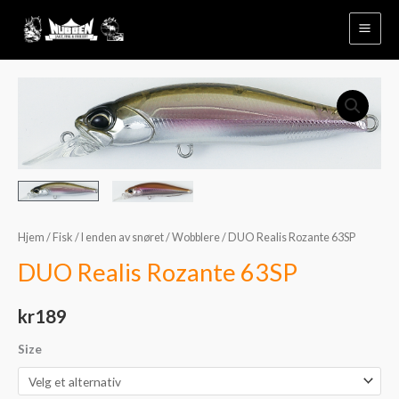
Hopp
rett
til
innholdet
DUO
Realis
Rozante
63SP
antall
Hjem
/
Fisk
/
I enden av snøret
/
Wobblere
/ DUO Realis Rozante 63SP
DUO Realis Rozante 63SP
kr
189
Size