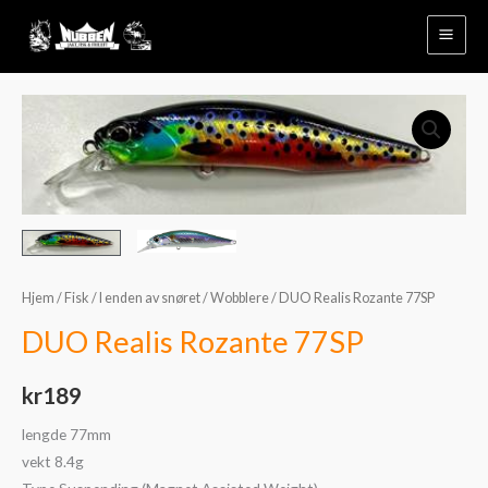
Hopp
rett
til
innholdet
DUO
Realis
Rozante
77SP
antall
Hjem
/
Fisk
/
I enden av snøret
/
Wobblere
/ DUO Realis Rozante 77SP
DUO Realis Rozante 77SP
kr
189
lengde 77mm
vekt 8.4g