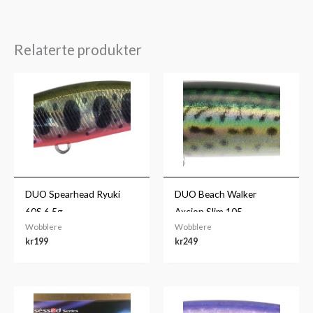
Relaterte produkter
DUO Spearhead Ryuki
DUO Beach Walker
60S 6,5g
Axcion Slim 105
Wobblere
Wobblere
kr
199
kr
249
Prisområde:
kr99