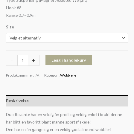
Type Suspending (Magnet Assisted Weight)
Hook #8
Range 0.7~0.9m
Size
-
+
Legg i handlekurv
Produktnummer:
I/A
Kategori:
Wobblere
Beskrivelse
Duo Rozante har en veldig fin profil og veldig enkel i bruk! denne
har blitt en favoritt blant mange sportsfiskere!
Den har en fin gange og er en veldig god allround wobbler!