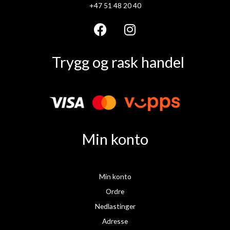
+47 51 48 20 40
F
I
a
n
Trygg og rask handel
c
s
e
t
b
a
o
g
o
r
k
a
Min konto
m
Min konto
Ordre
Nedlastinger
Adresse