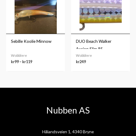
til
kr119
Sebille Koolie Minnow
DUO Beach Walker
Axcion Slim 85
Wobblere
Wobblere
kr
99
–
kr
119
kr
249
Nubben AS
Hålandsveien 1, 4340 Bryne