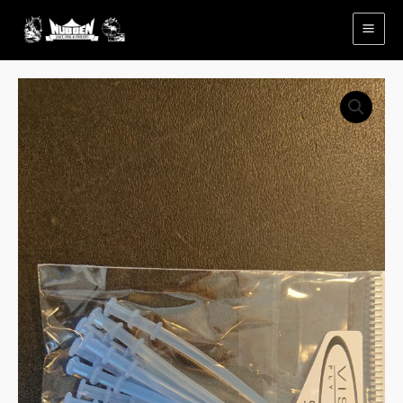
Hopp
rett
til
innholdet