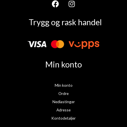
F
I
a
n
Trygg og rask handel
c
s
e
t
b
a
o
g
o
r
k
a
Min konto
m
Min konto
Ordre
Nedlastinger
Adresse
Kontodetaljer