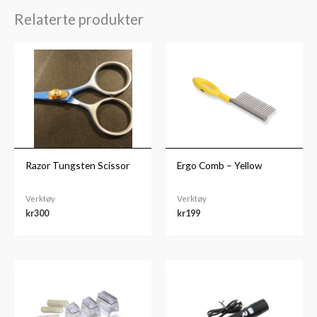
Relaterte produkter
Razor Tungsten Scissor
Ergo Comb – Yellow
Verktøy
Verktøy
kr
300
kr
199
Prisområde:
kr549
til
kr579