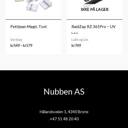
IKKE PÅ LAGER
Petitjean Magic Tool
RaidZap RZ 365Pro – UV
lykt
Verktøy
Lakk og Lim
kr
549
–
kr
579
kr
749
Nubben AS
Hålandsveien 1, 4340 Bryne
+47 51 48 20 40