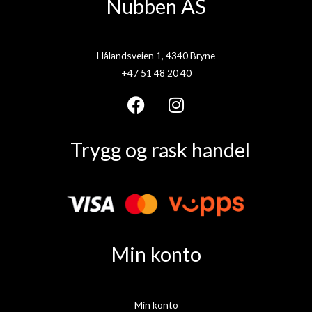
Nubben AS
Hålandsveien 1, 4340 Bryne
+47 51 48 20 40
F
I
a
n
Trygg og rask handel
c
s
e
t
b
a
o
g
o
r
k
a
Min konto
m
Min konto