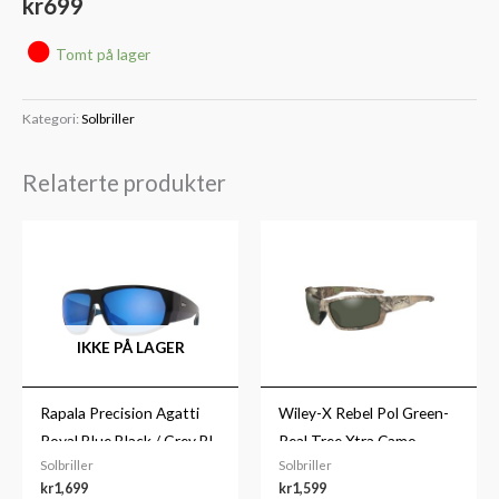
kr
699
Tomt på lager
Kategori:
Solbriller
Relaterte produkter
IKKE PÅ LAGER
Rapala Precision Agatti
Wiley-X Rebel Pol Green-
Royal Blue Black / Grey Bl
Real Tree Xtra Camo
Solbriller
Solbriller
Frame
kr
1,699
kr
1,599