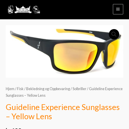
Hopp
rett
til
innholdet
Hjem
/
Fisk
/
Bekledning og Oppbevaring
/
Solbriller
/ Guideline Experience
Sunglasses – Yellow Lens
Guideline Experience Sunglasses
– Yellow Lens