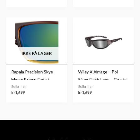
IKKE PÅ LAGER
Rapala Precision Skye
Wiley X Airrage – Pol
Matte Brown Fade /
Silver Flash Lens – Crystal
Solbriller
Solbriller
Amber Grn
Metallic Frame
kr
1,699
kr
1,699