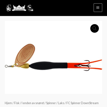
Hopp
rett
til
innholdet
FC
Prisområde:
Spinner
kr149
DownStream
Black/Flouro
til
Orange
kr169
Copper
Blade
antall
Hjem
/
Fisk
/
I enden av snøret
/
Spinner
/
Laks
/ FC Spinner DownStream