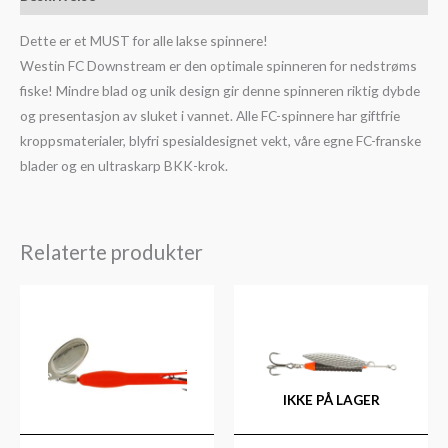
Dette er et MUST for alle lakse spinnere!
Westin FC Downstream er den optimale spinneren for nedstrøms
fiske! Mindre blad og unik design gir denne spinneren riktig dybde
og presentasjon av sluket i vannet. Alle FC-spinnere har giftfrie
kroppsmaterialer, blyfri spesialdesignet vekt, våre egne FC-franske
blader og en ultraskarp BKK-krok.
Relaterte produkter
Prisområde:
kr149
til
kr169
IKKE PÅ LAGER