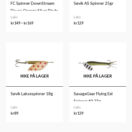
FC Spinner DownStream
Søvik AS Spinner 25gr
Flouro Orange Silver Blade
Laks
Laks
kr
149
–
kr
169
kr
129
IKKE PÅ LAGER
IKKE PÅ LAGER
Søvik Laksespinner 18g
SavageGear Flying Eel
Spinner #3 23g
Laks
Laks
kr
89
kr
129