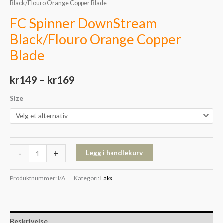
Black/Flouro Orange Copper Blade
FC Spinner DownStream
Black/Flouro Orange Copper
Blade
kr
149
–
kr
169
Size
-
+
Legg i handlekurv
Produktnummer:
I/A
Kategori:
Laks
Beskrivelse