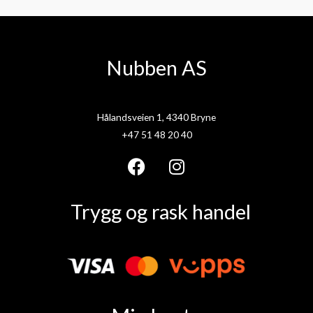
Nubben AS
Hålandsveien 1, 4340 Bryne
+47 51 48 20 40
F
I
a
n
Trygg og rask handel
c
s
e
t
b
a
o
g
o
r
k
a