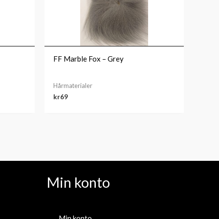
FF Marble Fox – Grey
Hårmaterialer
kr
69
Min konto
Min konto