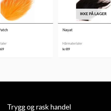
120.
kr69.
IKKE PÅ LAGER
Patch
Nayat
ialer
Hårmaterialer
69
kr
89
Trygg og rask handel