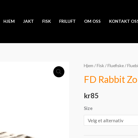
HJEM
JAKT
FISK
FRILUFT
OM OSS
KONTAKT OS
FD
Hjem
/
Fisk
/
Fluefiske
/
Flueb
Rabbit
FD Rabbit Zo
Zonkers
antall
kr
85
Size