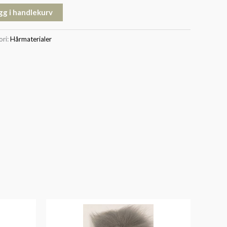
gg i handlekurv
ori:
Hårmaterialer