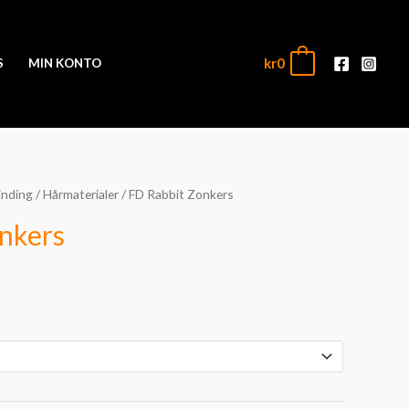
kr
0
0
S
MIN KONTO
inding
/
Hårmaterialer
/ FD Rabbit Zonkers
nkers