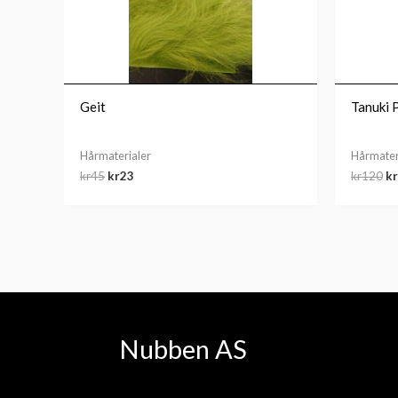
kr45.
kr23.
kr
Geit
Tanuki 
Hårmaterialer
Hårmater
kr
45
kr
23
kr
120
kr
Nubben AS