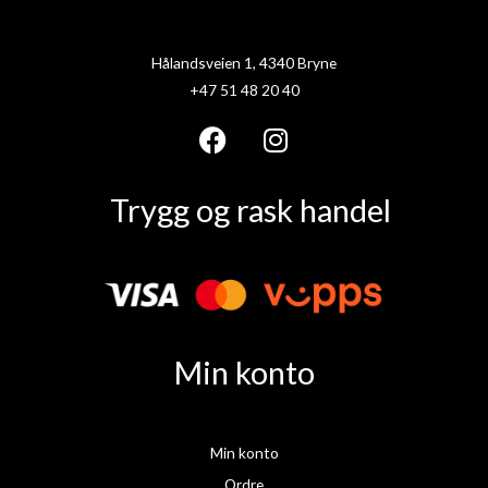
Hålandsveien 1, 4340 Bryne
+47 51 48 20 40
F
I
a
n
Trygg og rask handel
c
s
e
t
b
a
o
g
o
r
k
a
Min konto
m
Min konto
Ordre