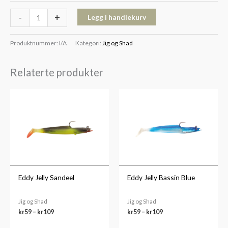
-
+
Legg i handlekurv
Produktnummer:
I/A
Kategori:
Jig og Shad
Relaterte produkter
Prisområde:
Prisområde:
kr59
kr59
til
til
kr109
kr109
Eddy Jelly Sandeel
Eddy Jelly Bassin Blue
Jig og Shad
Jig og Shad
kr
59
–
kr
109
kr
59
–
kr
109