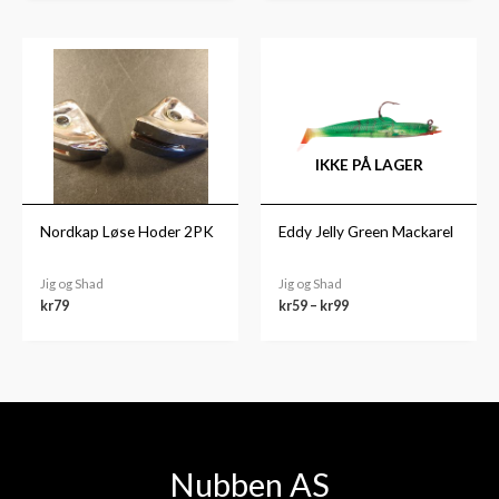
Prisområde:
kr59
til
kr99
IKKE PÅ LAGER
Nordkap Løse Hoder 2PK
Eddy Jelly Green Mackarel
Jig og Shad
Jig og Shad
kr
79
kr
59
–
kr
99
Nubben AS