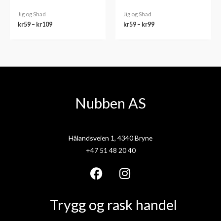
Jig og Shad
Jig og Shad
kr
59
–
kr
109
kr
59
–
kr
99
Nubben AS
Hålandsveien 1, 4340 Bryne
+47 51 48 20 40
F
I
a
n
Trygg og rask handel
c
s
e
t