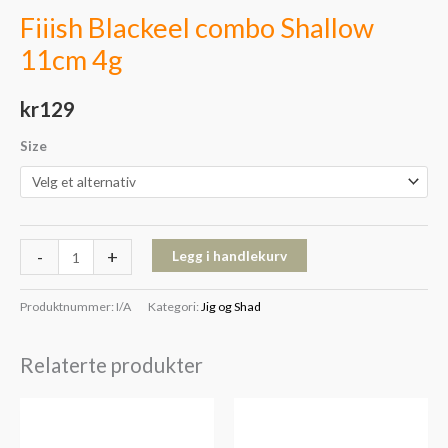
Fiiish Blackeel combo Shallow
11cm 4g
kr
129
Size
-
+
Legg i handlekurv
Produktnummer:
I/A
Kategori:
Jig og Shad
Relaterte produkter
Prisområde:
Prisområde:
kr59
kr129
til
til