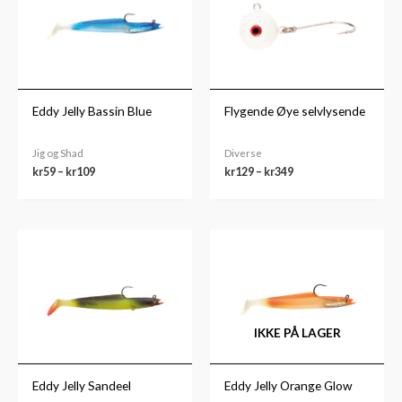
kr109
kr349
Eddy Jelly Bassin Blue
Flygende Øye selvlysende
Jig og Shad
Diverse
kr
59
–
kr
109
kr
129
–
kr
349
Prisområde:
Prisområde:
kr59
kr59
til
til
kr109
kr99
IKKE PÅ LAGER
Eddy Jelly Sandeel
Eddy Jelly Orange Glow