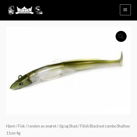
Hopp
rett
til
innholdet
Fiiish
Blackeel
combo
Shallow
11cm
4g
antall
Hjem
/
Fisk
/
I enden av snøret
/
Jig og Shad
/ Fiiish Blackeel combo Shallow
11cm 4g