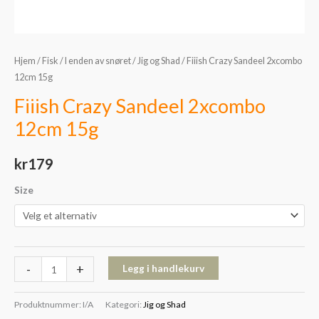
Hjem
/
Fisk
/
I enden av snøret
/
Jig og Shad
/ Fiiish Crazy Sandeel 2xcombo
12cm 15g
Fiiish Crazy Sandeel 2xcombo
12cm 15g
kr
179
Size
-
+
Legg i handlekurv
Produktnummer:
I/A
Kategori:
Jig og Shad