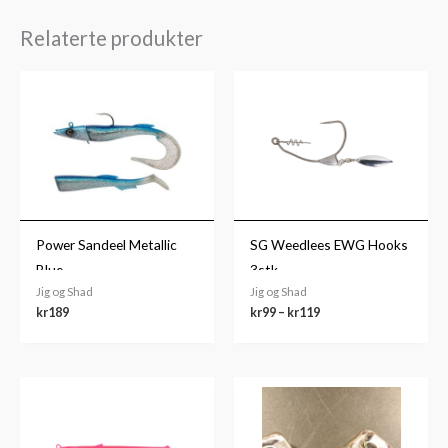
Relaterte produkter
Prisområde:
kr99
til
kr119
Power Sandeel Metallic
SG Weedlees EWG Hooks
Blue
3stk
Jig og Shad
Jig og Shad
kr
189
kr
99
–
kr
119
Prisområde:
kr149
til
kr159