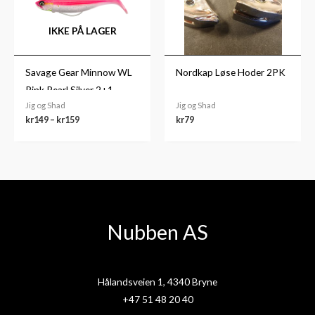
IKKE PÅ LAGER
Savage Gear Minnow WL
Nordkap Løse Hoder 2PK
Pink Pearl Silver 2+1
Jig og Shad
Jig og Shad
kr
149
–
kr
159
kr
79
Nubben AS
Hålandsveien 1, 4340 Bryne
+47 51 48 20 40