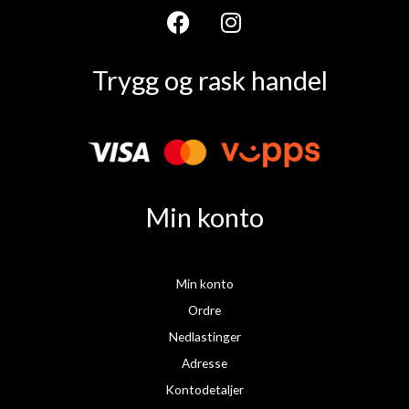
F
I
a
n
Trygg og rask handel
c
s
e
t
b
a
o
g
o
r
k
a
Min konto
m
Min konto
Ordre
Nedlastinger
Adresse
Kontodetaljer