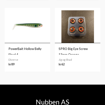
PowerBait Hollow Belly
SPRO Big Eye Screw
Shad 4
13mm Orange
Diverse
Jig og Shad
kr
89
kr
62
Nubben AS