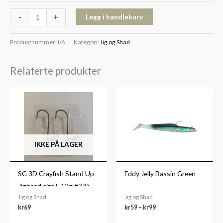
-
+
Legg i handlekurv
Produktnummer:
I/A
Kategori:
Jig og Shad
Relaterte produkter
Prisområde:
kr59
til
kr99
IKKE PÅ LAGER
SG 3D Crayfish Stand Up
Eddy Jelly Bassin Green
Jighead size L 12g #3/0
Jig og Shad
Jig og Shad
2pcs
kr
69
kr
59
–
kr
99