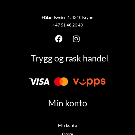
Hålandsveien 1, 4340 Bryne
+47 51 48 20 40
F
I
a
n
Trygg og rask handel
c
s
e
t
b
a
o
g
o
r
k
a
Min konto
m
Min konto
Ordre