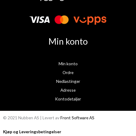
e
t
b
a
o
g
o
r
k
a
Min konto
m
Min konto
Ordre
Nedlastinger
Adresse
Kontodetaljer
© 2021 Nubben AS | Levert av
Front Software AS
Kjøp og Leveringsbetingelser