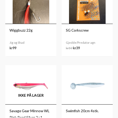
Wiggbuzz 22g
SG Corkscrew
Jig og Shad
Gjedde/Predator agn
kr
99
kr
59
kr
39
Prisområde:
kr149
til
kr159
IKKE PÅ LAGER
Savage Gear Minnow WL
Swimfish 20cm 4stk.
Pink Pearl Silver 2+1