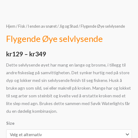
Hjem
/
Fisk
/
I enden av snøret
/
Jig og Shad
/ Flygende Øye selvlysende
Flygende Øye selvlysende
kr
129
–
kr
349
Dette selvlysende øyet har mang en lange og brosme, i tillegg til
andre fiskeslag på samvittigheten. Det synker hurtig ned på store
dyp og lokker med sin selvlysende finish til seg fiskene. Husk å
bruke agn som sild, sei eller makrell på kroken. Mange har og lokket
til seg arter som steinbit og kveite ved å erstatte kroken med et
lite slep med agn. Brukes dette sammen med Søvik Waterlights får
du en dødelig kombinasjon.
Size