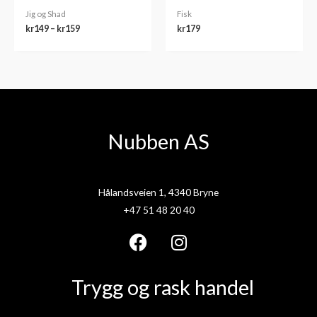
Jig og Shad
Fisk
kr
149
–
kr
159
kr
179
Nubben AS
Hålandsveien 1, 4340 Bryne
+47 51 48 20 40
F
I
a
n
Trygg og rask handel
c
s
e
t