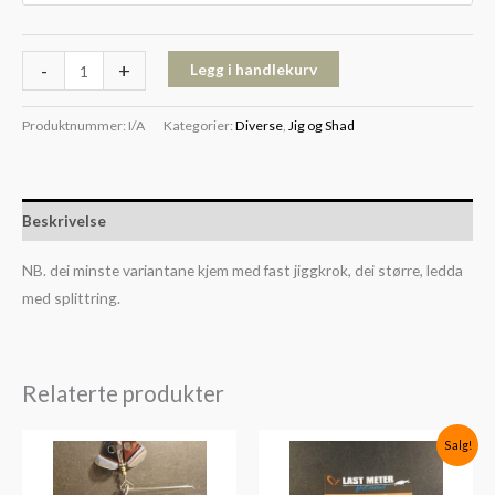
-
+
Legg i handlekurv
Produktnummer:
I/A
Kategorier:
Diverse
,
Jig og Shad
Beskrivelse
NB. dei minste variantane kjem med fast jiggkrok, dei større, ledda
med splittring.
Relaterte produkter
Opprinnelig
Nåværende
Salg!
pris
pris
var:
er:
kr59.
kr39.