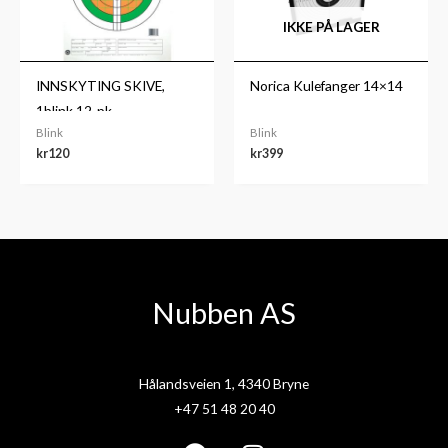
IKKE PÅ LAGER
INNSKYTING SKIVE,
Norica Kulefanger 14×14
1blink 12-pk
Blink
Blink
kr
120
kr
399
Nubben AS
Hålandsveien 1, 4340 Bryne
+47 51 48 20 40