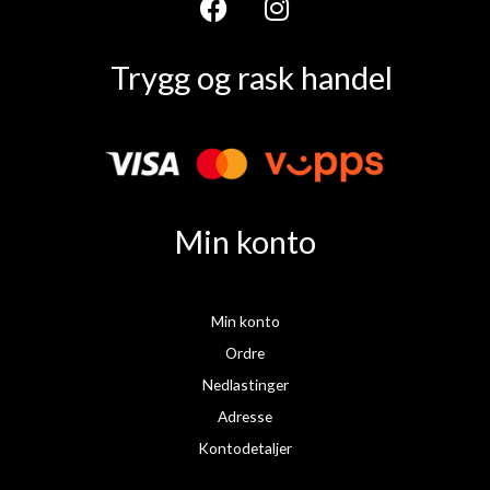
F
I
a
n
Trygg og rask handel
c
s
e
t
b
a
o
g
o
r
k
a
Min konto
m
Min konto
Ordre
Nedlastinger
Adresse
Kontodetaljer