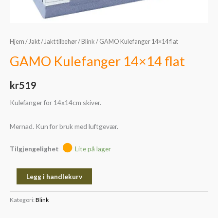
Hjem
/
Jakt
/
Jakt tilbehør
/
Blink
/ GAMO Kulefanger 14×14 flat
GAMO Kulefanger 14×14 flat
kr
519
Kulefanger for 14x14cm skiver.
Mernad. Kun for bruk med luftgevær.
Tilgjengelighet
Lite på lager
Legg i handlekurv
Kategori:
Blink