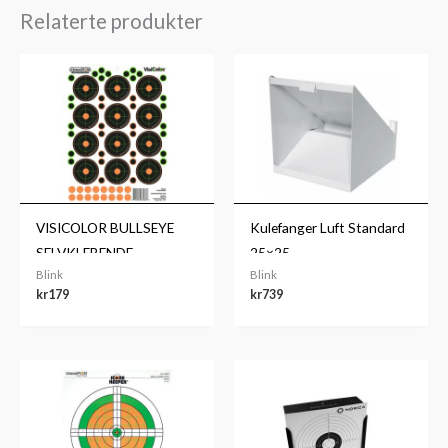
Relaterte produkter
VISICOLOR BULLSEYE
Kulefanger Luft Standard
SELVKLEBENDE
25×25
Blink
Blink
kr
179
kr
739