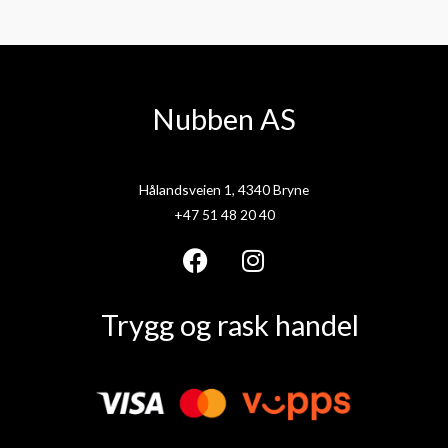
Nubben AS
Hålandsveien 1, 4340 Bryne
+47 51 48 20 40
F
I
a
n
Trygg og rask handel
c
s
e
t
b
a
o
g
o
r