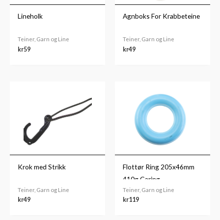
Lineholk
Agnboks For Krabbeteine
Teiner, Garn og Line
Teiner, Garn og Line
kr
59
kr
49
Krok med Strikk
Flottør Ring 205x46mm
410g Garing
Teiner, Garn og Line
Teiner, Garn og Line
kr
49
kr
119