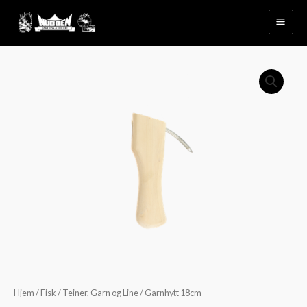
Hopp
rett
til
innholdet
Garnhytt
18cm
antall
Hjem
/
Fisk
/
Teiner, Garn og Line
/ Garnhytt 18cm