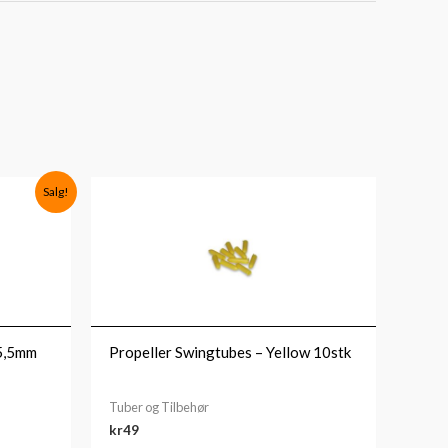
Salg!
5,5mm
Propeller Swingtubes – Yellow 10stk
Tuber og Tilbehør
kr
49