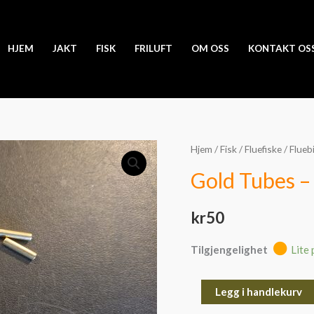
HJEM
JAKT
FISK
FRILUFT
OM OSS
KONTAKT OS
Gold
Hjem
/
Fisk
/
Fluefiske
/
Flueb
Tubes
Gold Tubes 
-
3x13mm
kr
50
10stk
antall
Tilgjengelighet
Lite 
Legg i handlekurv