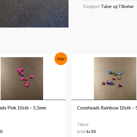
Kategori:
Tuber og Tilbehør
rinnelig
Nåværende
Opprinnelig
Nåværende
Salg!
s
pris
pris
pris
:
er:
var:
er:
0.
kr30.
kr50.
kr30.
ds Pink 10stk – 5,5mm
Coneheads Rainbow 10stk – 
Tilbud
0
kr
50
kr
30