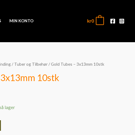
kr
0
0
S
MIN KONTO
inding
/
Tuber og Tilbehør
/ Gold Tubes – 3x13mm 10stk
– 3x13mm 10stk
på lager