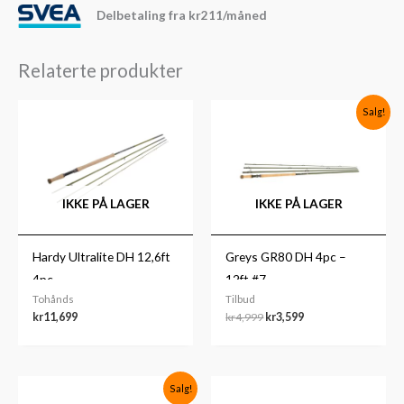
Delbetaling fra
kr
211
/måned
Relaterte produkter
Opprinnelig
Nåværende
Salg!
pris
pris
var:
er:
kr4,999.
kr3,599.
IKKE PÅ LAGER
IKKE PÅ LAGER
Hardy Ultralite DH 12,6ft
Greys GR80 DH 4pc –
4pc
12ft #7
Tohånds
Tilbud
kr
11,699
kr
4,999
kr
3,599
Opprinnelig
Nåværende
Prisområde:
Salg!
pris
pris
kr11,500