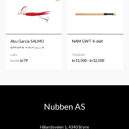
var:
er:
til
kr115.
kr79.
kr12,500
Abu Garcia SALMO
NAM GWT 4-delt
SEEKER 2.0 Color 3
Laks
Tohånds
kr
115
kr
79
kr
11,500
–
kr
12,500
Nubben AS
Hålandsveien 1, 4340 Bryne