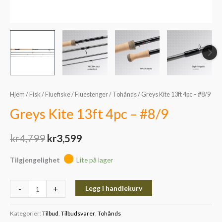
Hjem
/
Fisk
/
Fluefiske
/
Fluestenger
/
Tohånds
/ Greys Kite 13ft 4pc – #8/9
Greys Kite 13ft 4pc – #8/9
kr
4,799
kr
3,599
Tilgjengelighet
Lite på lager
-
+
Legg i handlekurv
Kategorier:
Tilbud
,
Tilbudsvarer
,
Tohånds