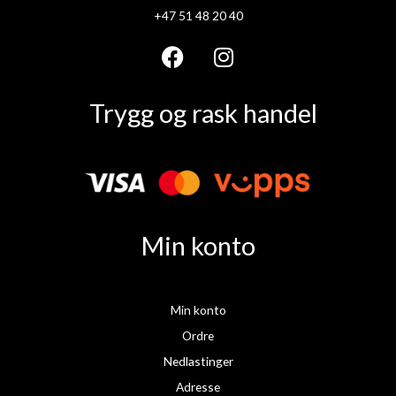
+47 51 48 20 40
F
I
a
n
Trygg og rask handel
c
s
e
t
b
a
o
g
o
r
k
a
Min konto
m
Min konto
Ordre
Nedlastinger
Adresse