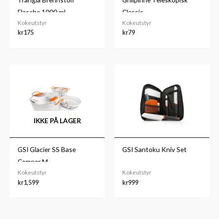
Flasche 1000.ml
Classic
Kokeutstyr
Kokeutstyr
kr
175
kr
79
IKKE PÅ LAGER
GSI Glacier SS Base
GSI Santoku Kniv Set
Camper M
Kokeutstyr
Kokeutstyr
kr
1,599
kr
999