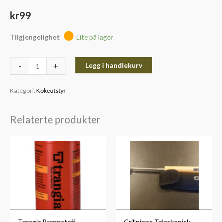
kr
99
Tilgjengelighet
Lite på lager
-
+
Legg i handlekurv
Kategori:
Kokeutstyr
Relaterte produkter
Trangia Brennstoff
Grillpinne Teleskopisk