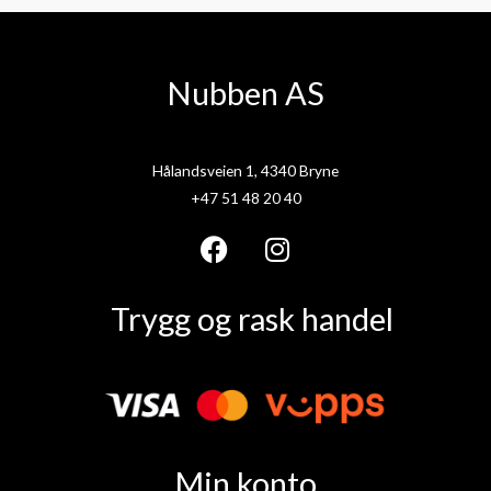
Nubben AS
Hålandsveien 1, 4340 Bryne
+47 51 48 20 40
F
I
a
n
Trygg og rask handel
c
s
e
t
b
a
o
g
o
r
k
a
Min konto