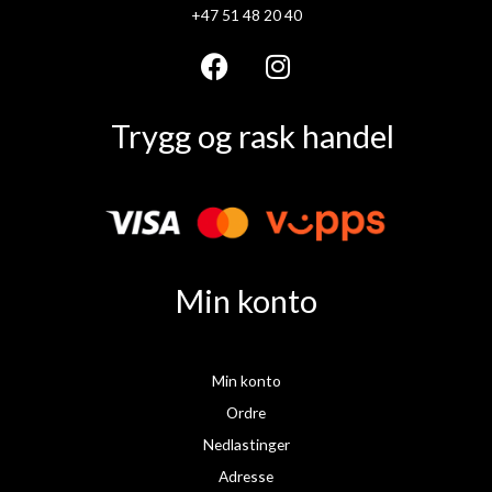
+47 51 48 20 40
F
I
a
n
Trygg og rask handel
c
s
e
t
b
a
o
g
o
r
k
a
Min konto
m
Min konto
Ordre
Nedlastinger
Adresse