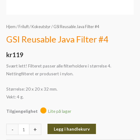
Hjem
/
Friluft
/
Kokeutstyr
/ GSI Reusable Java Filter #4
GSI Reusable Java Filter #4
kr
119
Svært lett! Filteret passer alle filterholdere i størrelse 4.
Nettingfilteret er produsert i nylon.
Størrelse: 20 x 20 x 32 mm.
Vekt: 4 g.
Tilgjengelighet
Lite på lager
-
+
Legg i handlekurv