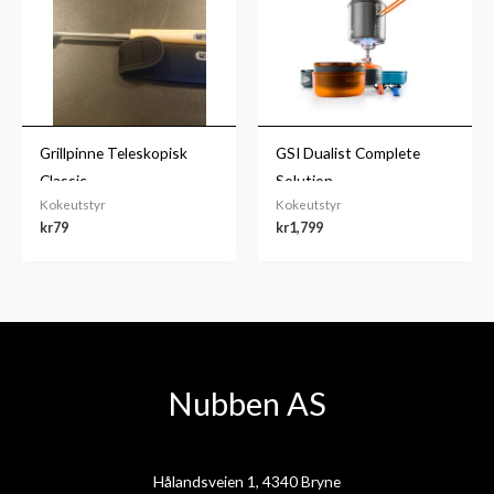
Grillpinne Teleskopisk
GSI Dualist Complete
Classic
Solution
Kokeutstyr
Kokeutstyr
kr
79
kr
1,799
Nubben AS
Hålandsveien 1, 4340 Bryne